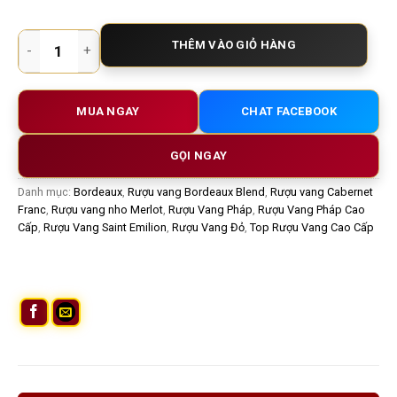
Rượu vang Pháp Chateau Canon 2016 – Đỉnh cao Premier Gra
THÊM VÀO GIỎ HÀNG
MUA NGAY
CHAT FACEBOOK
GỌI NGAY
Danh mục:
Bordeaux
,
Rượu vang Bordeaux Blend
,
Rượu vang Cabernet
Franc
,
Rượu vang nho Merlot
,
Rượu Vang Pháp
,
Rượu Vang Pháp Cao
Cấp
,
Rượu Vang Saint Emilion
,
Rượu Vang Đỏ
,
Top Rượu Vang Cao Cấp