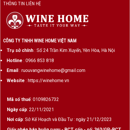
14%
Nồng
THÔNG TIN LIÊN HỆ
độ cồn
Thời
18 tháng trong thùng gỗ sồi Pháp
gian ủ
(70% thùng mới)
CÔNG TY TNHH WINE HOME VIỆT NAM
Dung
750ml
Trụ sở chính
: Số 24 Trần Kim Xuyến, Yên Hòa, Hà Nội
tích
Hotline
: 0966 853 818
Giá
Khoảng 125–149€ tại thị trường
Email
: ruouvangwinehome@gmail.com
tham
quốc tế (chưa bao gồm thuế và vận
khảo
chuyển)
Website
: https://winehome.vn
Giống nho & Thổ nhưỡng
Mã số thuế
: 0109826732
Giống nho
:
Ngày cấp
: 22/11/2021
Château Canon 2016 được phối trộn từ 74%
Nơi cấp
: Sở Kế Hoạch và Đầu Tư : ngày 21/12/2023
Merlot và 26% Cabernet Franc, tạo nên sự cân
Giấy phép bán buôn rượu - BCT cấp - số: 363/GP-BCT