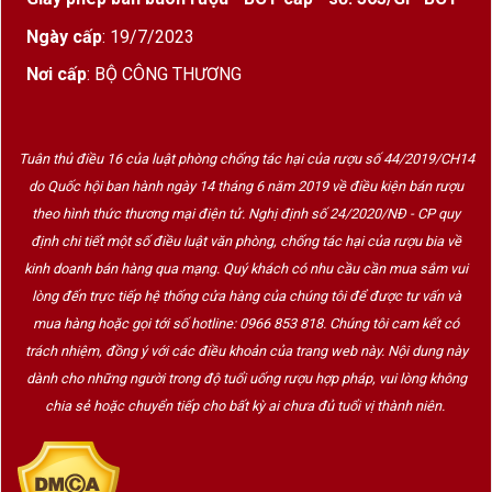
bằng hoàn hảo giữa hương vị trái cây chín
mọng và cấu trúc tannin mượt mà.
Ngày cấp
: 19/7/2023
Nơi cấp
: BỘ CÔNG THƯƠNG
Thổ nhưỡng
:
Vườn nho nằm trên cao nguyên đá vôi và đất
sét, mang lại đặc tính khoáng chất tinh tế và
Tuân thủ điều 16 của luật phòng chống tác hại của rượu số 44/2019/CH14
độ tươi mát cho rượu.
do Quốc hội ban hành ngày 14 tháng 6 năm 2019 về điều kiện bán rượu
Độ tuổi trung bình của cây nho khoảng 30 năm,
theo hình thức thương mại điện tử. Nghị định số 24/2020/NĐ - CP quy
với mật độ trồng từ 5.500 đến 6.500 cây/ha.
định chi tiết một số điều luật văn phòng, chống tác hại của rượu bia về
kinh doanh bán hàng qua mạng. Quý khách có nhu cầu cần mua sắm vui
Giá trị phân hạng Premier Grand Cru Classé B
lòng đến trực tiếp hệ thống cửa hàng của chúng tôi để được tư vấn và
Château Canon được xếp hạng
Premier Grand
mua hàng hoặc gọi tới số hotline: 0966 853 818. Chúng tôi cam kết có
trách nhiệm, đồng ý với các điều khoản của trang web này. Nội dung này
Cru Classé B
trong hệ thống phân loại rượu vang
dành cho những người trong độ tuổi uống rượu hợp pháp, vui lòng không
Saint-Émilion.
chia sẻ hoặc chuyển tiếp cho bất kỳ ai chưa đủ tuổi vị thành niên.
Đây là một trong những phân hạng cao quý, phản
ánh chất lượng vượt trội và danh tiếng lâu đời của
nhà sản xuất.