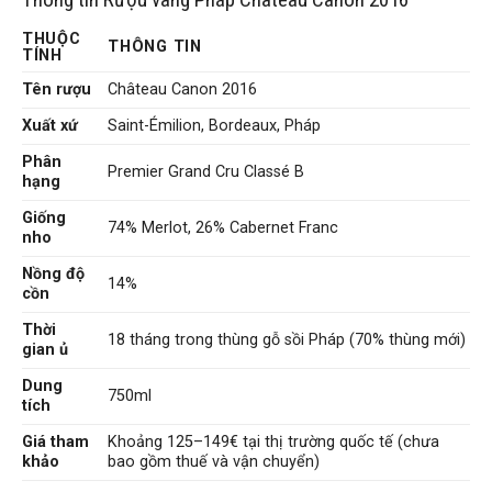
THUỘC
THÔNG TIN
TÍNH
Tên rượu
Château Canon 2016
Xuất xứ
Saint-Émilion, Bordeaux, Pháp
Phân
Premier Grand Cru Classé B
hạng
Giống
74% Merlot, 26% Cabernet Franc
nho
Nồng độ
14%
cồn
Thời
18 tháng trong thùng gỗ sồi Pháp (70% thùng mới)
gian ủ
Dung
750ml
tích
Giá tham
Khoảng 125–149€ tại thị trường quốc tế (chưa
khảo
bao gồm thuế và vận chuyển)