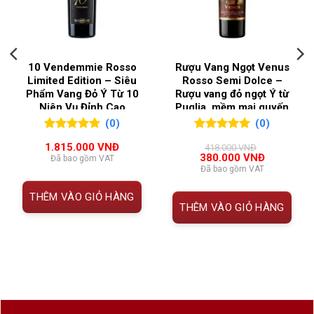
lâu dài.
QUỐC GIA SẢN
Pháp
XUẤT
Thông tin Rượu vang Pháp Chateau Canon
2016
10 Vendemmie Rosso
Rượu Vang Ngọt Venus
VÙNG LÀM RƯỢU
Bordeaux
,
Saint
Limited Edition – Siêu
Rosso Semi Dolce –
Phẩm Vang Đỏ Ý Từ 10
Rượu vang đỏ ngọt Ý từ
Emilion
THUỘC
THÔNG TIN
Niên Vụ Đỉnh Cao
Puglia, mềm mại quyến
TÍNH
rũ từ Le Vin Sud
(0)
(0)
0
0
trên 5
0
0
trên 5
Tên
Château Canon 2016
1.815.000
VNĐ
418.000
VNĐ
đánh giá
đánh giá
Giá
Giá
380.000
VNĐ
Đã bao gồm VAT
rượu
gốc
hiện
Đã bao gồm VAT
là:
tại
418.000 VNĐ.
là:
Xuất xứ
Saint-Émilion, Bordeaux, Pháp
THÊM VÀO GIỎ HÀNG
000 VNĐ.
380.000 V
THÊM VÀO GIỎ HÀNG
Phân
Premier Grand Cru Classé B
hạng
Giống
74% Merlot, 26% Cabernet Franc
nho