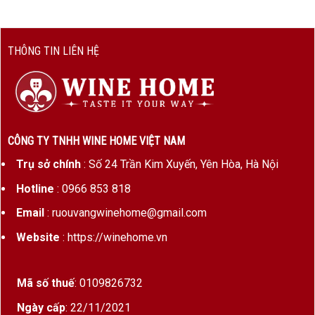
Thời
12 tháng trong thùng gỗ sồi Pháp
gian ủ
(35% thùng mới)
Dung
750ml
THÔNG TIN LIÊN HỆ
tích
Giá
Khoảng 73–90€ tại thị trường
tham
quốc tế (chưa bao gồm thuế và vận
khảo
chuyển)
CÔNG TY TNHH WINE HOME VIỆT NAM
Trụ sở chính
: Số 24 Trần Kim Xuyến, Yên Hòa, Hà Nội
Giống nho
: Cha
Hotline
: 0966 853 818
Giống nho & Thổ nhưỡng
teau d’Armailhac 2015 được phối trộn từ 60%
Cabernet Sauvignon, 29% Merlot, 9% Cabernet
Email
: ruouvangwinehome@gmail.com
Franc và 2% Petit Verdot, tạo nên sự cân bằng
Website
: https://winehome.vn
giữa hương vị trái cây chín mọng và cấu trúc
tannin mượt mà.
Mã số thuế
: 0109826732
Thổ nhưỡng
:
Ngày cấp
: 22/11/2021