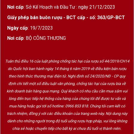
Vườn nho nằm trên các cồn đất sỏi và đất cát
Nơi cấp
: Sở Kế Hoạch và Đầu Tư : ngày 21/12/2023
pha sỏi của vùng Pauillac, mang lại đặc tính
khoáng chất tinh tế và độ tươi mát cho rượu.
Giấy phép bán buôn rượu - BCT cấp - số: 363/GP-BCT
Đây là điều kiện lý tưởng cho việc trồng nho
Ngày cấp
: 19/7/2023
Cabernet Sauvignon, giúp rượu phát triển
Nơi cấp
: BỘ CÔNG THƯƠNG
hương vị đặc trưng của vùng.
Giá trị phân hạng Grand Cru Classé
Tuân thủ điều 16 của luật phòng chống tác hại của rượu số 44/2019/CH14
Chateau d’Armailhac được xếp hạng
5ème Grand
do Quốc hội ban hành ngày 14 tháng 6 năm 2019 về điều kiện bán rượu
Cru Classé
trong bảng phân loại rượu vang
theo hình thức thương mại điện tử. Nghị định số 24/2020/NĐ - CP quy
Bordeaux năm 1855.
định chi tiết một số điều luật văn phòng, chống tác hại của rượu bia về
Điều này phản ánh chất lượng ổn định và danh
kinh doanh bán hàng qua mạng. Quý khách có nhu cầu cần mua sắm vui
lòng đến trực tiếp hệ thống cửa hàng của chúng tôi để được tư vấn và
tiếng lâu đời của nhà sản xuất.
mua hàng hoặc gọi tới số hotline: 0966 853 818. Chúng tôi cam kết có
Sự đầu tư kỹ lưỡng vào quy trình sản xuất và
trách nhiệm, đồng ý với các điều khoản của trang web này. Nội dung này
chăm sóc vườn nho đã giúp Château d’Armailhac
dành cho những người trong độ tuổi uống rượu hợp pháp, vui lòng không
duy trì vị thế hàng đầu trong khu vực
chia sẻ hoặc chuyển tiếp cho bất kỳ ai chưa đủ tuổi vị thành niên.