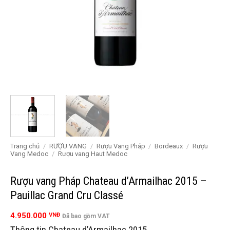
Trang chủ
/
RƯỢU VANG
/
Rượu Vang Pháp
/
Bordeaux
/
Rượu
Vang Medoc
/
Rượu vang Haut Medoc
Rượu vang Pháp Chateau d’Armailhac 2015 –
Pauillac Grand Cru Classé
4.950.000
VNĐ
Đã bao gồm VAT
Thông tin Chateau d’Armailhac 2015