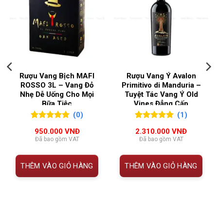
SẢN
Petit Verdot
XUẤT
THUỘC
THÔNG TIN
TÍNH
LOẠI
Vang đỏ
RƯỢU
Tên
Château d’Armailhac 2015
rượu
NỒNG
13,5%
ĐỘ
Rượu Vang Bịch MAFI
Rượu Vang Ý Avalon
Xuất xứ
Pauillac, Bordeaux, Pháp
ROSSO 3L – Vang Đỏ
Primitivo di Manduria –
QUỐC
Nhẹ Dễ Uống Cho Mọi
Tuyệt Tác Vang Ý Old
Pháp
Phân
Grand Cru Classé (1855)
Bữa Tiệc
Vines Đẳng Cấp
GIA SẢN
(0)
(1)
hạng
XUẤT
0
0
trên 5
5.00
1
trên 5
950.000
VNĐ
2.310.000
VNĐ
đánh giá
đánh giá
VÙNG
Giống
60% Cabernet Sauvignon, 29%
Bordeaux
,
Haut Medoc
,
Medoc
,
Đã bao gồm VAT
Đã bao gồm VAT
LÀM
nho
Merlot, 9% Cabernet Franc, 2%
Pauillac
RƯỢU
Petit Verdot
THÊM VÀO GIỎ HÀNG
THÊM VÀO GIỎ HÀNG
Nồng
13.5%
độ cồn