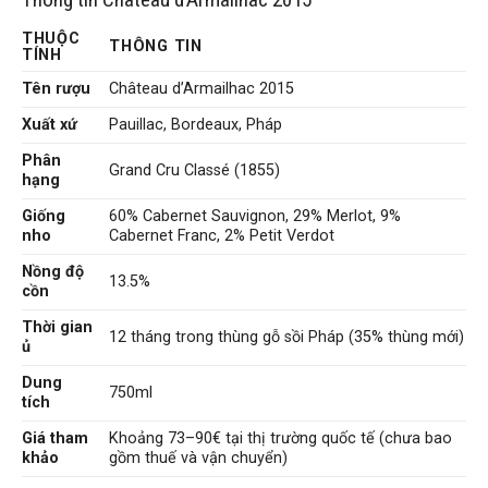
THUỘC
THÔNG TIN
TÍNH
Tên rượu
Château d’Armailhac 2015
Xuất xứ
Pauillac, Bordeaux, Pháp
Phân
Grand Cru Classé (1855)
hạng
Giống
60% Cabernet Sauvignon, 29% Merlot, 9%
nho
Cabernet Franc, 2% Petit Verdot
Nồng độ
13.5%
cồn
Thời gian
12 tháng trong thùng gỗ sồi Pháp (35% thùng mới)
ủ
Dung
750ml
tích
Giá tham
Khoảng 73–90€ tại thị trường quốc tế (chưa bao
khảo
gồm thuế và vận chuyển)