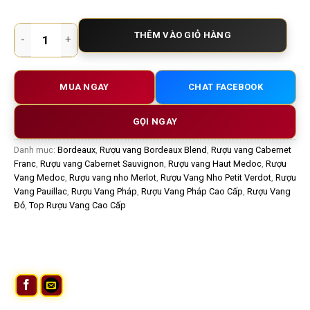
Rượu vang Pháp Chateau d'Armailhac 2015 – Pauillac Grand C
THÊM VÀO GIỎ HÀNG
MUA NGAY
CHAT FACEBOOK
GỌI NGAY
Danh mục:
Bordeaux
,
Rượu vang Bordeaux Blend
,
Rượu vang Cabernet
Franc
,
Rượu vang Cabernet Sauvignon
,
Rượu vang Haut Medoc
,
Rượu
Vang Medoc
,
Rượu vang nho Merlot
,
Rượu Vang Nho Petit Verdot
,
Rượu
Vang Pauillac
,
Rượu Vang Pháp
,
Rượu Vang Pháp Cao Cấp
,
Rượu Vang
Đỏ
,
Top Rượu Vang Cao Cấp