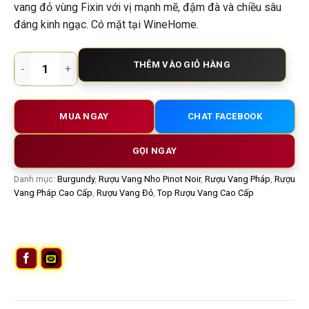
vang đỏ vùng Fixin với vị mạnh mẽ, đậm đà và chiều sâu
đáng kinh ngạc. Có mặt tại WineHome.
Rượu vang Pháp Mark Haisma Fixin – Vang Đỏ Burgundy Cá T
THÊM VÀO GIỎ HÀNG
MUA NGAY
CHAT FACEBOOK
GỌI NGAY
Danh mục:
Burgundy
,
Rượu Vang Nho Pinot Noir
,
Rượu Vang Pháp
,
Rượu
Vang Pháp Cao Cấp
,
Rượu Vang Đỏ
,
Top Rượu Vang Cao Cấp