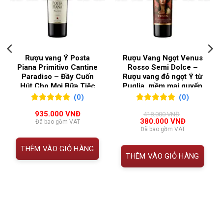
QUỐC GIA SẢN XUẤT
Pháp
Thông Tin Rượu vang Pháp Mark Haisma Fixin
VÙNG LÀM RƯỢU
Burgundy
THUỘC
CHI TIẾT
Rượu vang Ý Posta
Rượu Vang Ngọt Venus
TÍNH
Piana Primitivo Cantine
Rosso Semi Dolce –
Paradiso – Đầy Cuốn
Rượu vang đỏ ngọt Ý từ
Tên rượu
Mark Haisma Fixin
Hút Cho Mọi Bữa Tiệc
Puglia, mềm mại quyến
rũ từ Le Vin Sud
(0)
(0)
Niên vụ
2021
0
0
trên 5
0
0
trên 5
935.000
VNĐ
418.000
VNĐ
đánh giá
đánh giá
Vùng
Fixin, Côte de Nuits, Burgundy,
Giá
Giá
380.000
VNĐ
Đã bao gồm VAT
gốc
hiện
Đã bao gồm VAT
Pháp
là:
tại
418.000 VNĐ.
là:
THÊM VÀO GIỎ HÀNG
380.000 V
Phân hạng
AOC Fixin
THÊM VÀO GIỎ HÀNG
Giống nho
100% Pinot Noir
Độ cồn
~13%
Phong
Cấu trúc tốt, tannin rõ, đậm vị