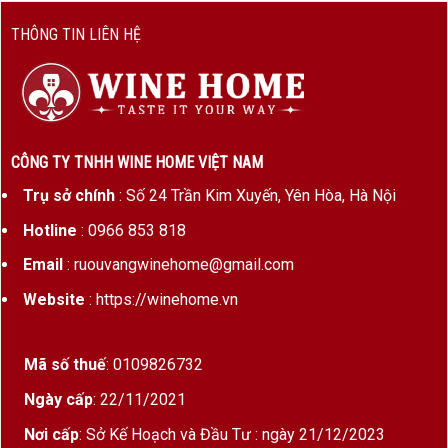
cách
quả đỏ và đất
THÔNG TIN LIÊN HỆ
Ủ rượu
12 tháng trong thùng gỗ sồi Pháp
(20–25% gỗ mới)
Tiềm năng
6 – 10 năm
lưu trữ
CÔNG TY TNHH WINE HOME VIỆT NAM
Trụ sở chính
: Số 24 Trần Kim Xuyến, Yên Hòa, Hà Nội
Hương Vị & Cấu Trúc Rượu vang Pháp Mark Haisma
Fixin
Hotline
: 0966 853 818
Màu sắc
: Đỏ ruby sẫm, ánh tím nhẹ ở viền ly
Email
: ruouvangwinehome@gmail.com
Website
: https://winehome.vn
Hương thơm
: Mở đầu là mâm xôi, dâu rừng,
quả lý chua đen, tiếp nối bởi mùi đất rừng, gỗ
sồi tinh tế, một chút khói và tiêu trắng
Mã số thuế
: 0109826732
Vị rượu
: Cấu trúc tốt, acid cao, tannin mượt
Ngày cấp
: 22/11/2021
nhưng mạnh mẽ; hậu vị sâu và dai dẳng, biểu
Nơi cấp
: Sở Kế Hoạch và Đầu Tư : ngày 21/12/2023