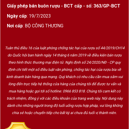
hiện terroir rõ rệt
Giấy phép bán buôn rượu - BCT cấp - số: 363/GP-BCT
Tổng thể
: Một chai Fixin đúng chất – mạnh mẽ
Ngày cấp
: 19/7/2023
hơn các vùng lân cận như Chambolle hay
Nơi cấp
: BỘ CÔNG THƯƠNG
Volnay, rất hợp với thực phẩm và có chiều sâu
phát triển theo thời gian
Tuân thủ điều 16 của luật phòng chống tác hại của rượu số 44/2019/CH14
Về Nhà Sản Xuất Mark Haisma
do Quốc hội ban hành ngày 14 tháng 6 năm 2019 về điều kiện bán rượu
theo hình thức thương mại điện tử. Nghị định số 24/2020/NĐ - CP quy
Mark Haisma là nhà làm rượu người Úc hoạt
định chi tiết một số điều luật văn phòng, chống tác hại của rượu bia về
động tại Burgundy với mô hình “micro-négoce”
kinh doanh bán hàng qua mạng. Quý khách có nhu cầu cần mua sắm vui
– hợp tác với các vườn nho chọn lọc và can
lòng đến trực tiếp hệ thống cửa hàng của chúng tôi để được tư vấn và
thiệp tối thiểu để tôn vinh
terroir nguyên bản
.
mua hàng hoặc gọi tới số hotline: 0966 853 818. Chúng tôi cam kết có
trách nhiệm, đồng ý với các điều khoản của trang web này. Nội dung này
Anh đặc biệt nổi tiếng với các dòng rượu tại
dành cho những người trong độ tuổi uống rượu hợp pháp, vui lòng không
vùng Côte de Nuits như
Fixin, Gevrey-
chia sẻ hoặc chuyển tiếp cho bất kỳ ai chưa đủ tuổi vị thành niên.
Chambertin, Morey-Saint-Denis
, mang đậm
phong cách tự nhiên nhưng đầy kỹ thuật.