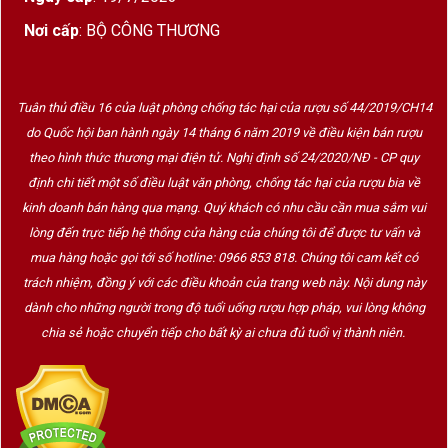
chiều sâu. Axit tự nhiên giữ cho rượu trẻ lâu và
Nơi cấp
: BỘ CÔNG THƯƠNG
tạo cảm giác sảng khoái.
Hậu vị
: Dài, sạch, để lại dư vị trái cây trắng và
khoáng chất rất tinh tế – đặc trưng của
Tuân thủ điều 16 của luật phòng chống tác hại của rượu số 44/2019/CH14
do Quốc hội ban hành ngày 14 tháng 6 năm 2019 về điều kiện bán rượu
Pessac-Léognan.
theo hình thức thương mại điện tử. Nghị định số 24/2020/NĐ - CP quy
định chi tiết một số điều luật văn phòng, chống tác hại của rượu bia về
4. Giới thiệu nhà sản xuất
kinh doanh bán hàng qua mạng. Quý khách có nhu cầu cần mua sắm vui
lòng đến trực tiếp hệ thống cửa hàng của chúng tôi để được tư vấn và
Chateau Couhins Lurton Blanc là một điền trang
mua hàng hoặc gọi tới số hotline: 0966 853 818. Chúng tôi cam kết có
nổi tiếng, được quản lý bởi gia đình
Lurton
, một
trách nhiệm, đồng ý với các điều khoản của trang web này. Nội dung này
trong những gia tộc rượu vang có tầm ảnh hưởng
dành cho những người trong độ tuổi uống rượu hợp pháp, vui lòng không
lớn nhất Bordeaux.
chia sẻ hoặc chuyển tiếp cho bất kỳ ai chưa đủ tuổi vị thành niên.
Điểm đặc biệt là
Couhins-Lurton là một trong
số rất ít château tại Bordeaux làm vang trắng
Grand Cru Classé 100% từ Sauvignon Blanc
,