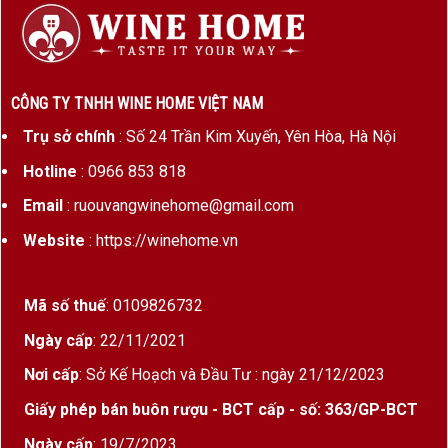
Dung tích
750ml
Loại rượu
Vang trắng cao cấp
CÔNG TY TNHH WINE HOME VIỆT NAM
Tiềm năng lưu
10–15 năm từ năm sản xuất
trữ
Trụ sở chính
: Số 24 Trần Kim Xuyến, Yên Hòa, Hà Nội
Hotline
: 0966 853 818
3. Hương vị và cấu trúc
Email
: ruouvangwinehome@gmail.com
Website
: https://winehome.vn
Chateau Couhins Lurton Blanc 2013
là một
biểu tượng của sự cân bằng giữa
hương thơm
phức hợp và độ chua tinh tế
:
Mã số thuế
: 0109826732
Hương thơm
: Ghi chú nổi bật của cam chanh,
Ngày cấp
: 22/11/2021
vỏ chanh xanh, bưởi, đào trắng, hòa quyện cùng
Nơi cấp
: Sở Kế Hoạch và Đầu Tư : ngày 21/12/2023
mùi khoáng nhẹ và vani từ gỗ sồi.
Giấy phép bán buôn rượu - BCT cấp - số: 363/GP-BCT
Vị rượu
: Khô thanh, sắc nét, tươi mát và có
Ngày cấp
: 19/7/2023