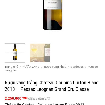
Trang chủ
/
RƯỢU VANG
/
Rượu Vang Pháp
/
Bordeaux
/
Pessac
Leognan
Rượu vang trắng Chateau Couhins Lurton Blanc
2013 – Pessac Leognan Grand Cru Classe
2.250.000
VNĐ
Đã bao gồm VAT
Thông tin Chateau Couhins Lurton Blanc 2013