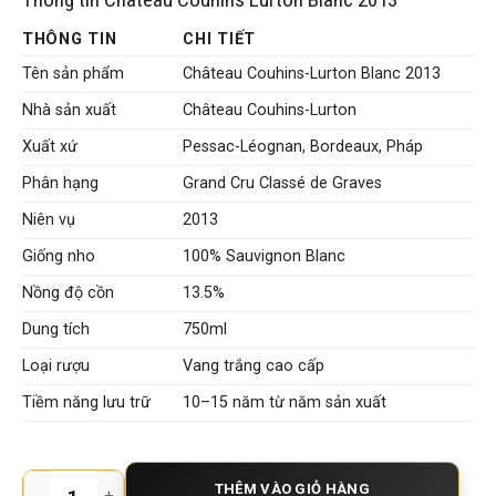
THÔNG TIN
CHI TIẾT
Tên sản phẩm
Château Couhins-Lurton Blanc 2013
Nhà sản xuất
Château Couhins-Lurton
Xuất xứ
Pessac-Léognan, Bordeaux, Pháp
Phân hạng
Grand Cru Classé de Graves
Niên vụ
2013
Giống nho
100% Sauvignon Blanc
Nồng độ cồn
13.5%
Dung tích
750ml
Loại rượu
Vang trắng cao cấp
Tiềm năng lưu trữ
10–15 năm từ năm sản xuất
Rượu vang trắng Chateau Couhins Lurton Blanc 2013 – Pessa
THÊM VÀO GIỎ HÀNG