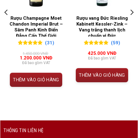
XUẤT
2. Thông tin Chateau Couhins Lurton Blanc
VÙNG LÀM RƯỢU
Bordeaux
,
Pessac
Rượu Champagne Moet
Rượu vang Đức Riesling
2013
Chandon Imperial Brut –
Kabinett Kessler-Zink –
Leognan
Sâm Panh Kinh Điển
Vang trắng thanh lịch
THÔNG TIN
CHI TIẾT
Đẳng Cấp Thế Giới
chuẩn vị Đức
(31)
(59)
Tên sản phẩm
Château Couhins-Lurton Blanc
5.00
31
trên 5
5.00
59
trên 5
425.000
VNĐ
2013
1.450.000
VNĐ
đánh giá
đánh giá
Giá
Giá
1.200.000
VNĐ
Đã bao gồm VAT
gốc
hiện
Đã bao gồm VAT
Nhà sản xuất
Château Couhins-Lurton
là:
tại
1.450.000 VNĐ.
là:
THÊM VÀO GIỎ HÀNG
000 VNĐ.
1.200.000 VNĐ.
Xuất xứ
Pessac-Léognan, Bordeaux,
THÊM VÀO GIỎ HÀNG
Pháp
Phân hạng
Grand Cru Classé de Graves
Niên vụ
2013
Giống nho
100% Sauvignon Blanc
THÔNG TIN LIÊN HỆ
Nồng độ cồn
13.5%