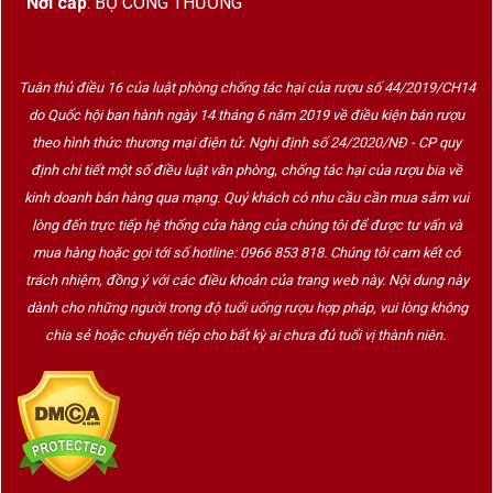
Nơi cấp
: BỘ CÔNG THƯƠNG
Với
rượu vang 1958 Primitivo di Puglia
, bạn
đang thưởng thức một phiên bản đỉnh cao của
Tuân thủ điều 16 của luật phòng chống tác hại của rượu số 44/2019/CH14
giống nho này – nơi hội tụ của
truyền thống, kỹ
do Quốc hội ban hành ngày 14 tháng 6 năm 2019 về điều kiện bán rượu
thuật hiện đại và tinh thần bản địa Ý.
theo hình thức thương mại điện tử. Nghị định số 24/2020/NĐ - CP quy
định chi tiết một số điều luật văn phòng, chống tác hại của rượu bia về
Nhà Sản Xuất Grati – Tinh Hoa Gần 200 Năm
kinh doanh bán hàng qua mạng. Quý khách có nhu cầu cần mua sắm vui
lòng đến trực tiếp hệ thống cửa hàng của chúng tôi để được tư vấn và
Grati
là thương hiệu rượu vang Ý truyền thống từ
mua hàng hoặc gọi tới số hotline: 0966 853 818. Chúng tôi cam kết có
thế kỷ 19
, nổi tiếng tại vùng Toscana nhưng sau
trách nhiệm, đồng ý với các điều khoản của trang web này. Nội dung này
này mở rộng sản xuất về miền nam như
Puglia
để
dành cho những người trong độ tuổi uống rượu hợp pháp, vui lòng không
chinh phục giống nho Primitivo.
chia sẻ hoặc chuyển tiếp cho bất kỳ ai chưa đủ tuổi vị thành niên.
Grati được biết đến với triết lý:
“Mỗi chai rượu là một tác phẩm – phản
ánh tinh thần vùng đất và sự tận tâm
của người làm rượu.”