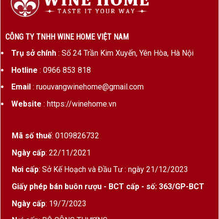
hữu khí hậu khô nóng quanh năm, thổ nhưỡng đá
vôi giàu khoáng và ánh nắng chan hòa. Đây là
thiên đường cho giống nho
Primitivo
, giống nho
CÔNG TY TNHH WINE HOME VIỆT NAM
bản địa nổi tiếng với khả năng cho ra những dòng
Trụ sở chính
: Số 24 Trần Kim Xuyến, Yên Hòa, Hà Nội
vang đỏ đậm vị, nồng độ cao và hậu vị kéo dài.
Hotline
: 0966 853 818
Email
: ruouvangwinehome@gmail.com
Primitivo – Giống Nho Của Những Tín Đồ Đậm
Website
: https://winehome.vn
Vị
Primitivo
là giống nho nổi bật bởi:
Mã số thuế
: 0109826732
Lượng đường trong trái cao → cho phép lên
Ngày cấp
: 22/11/2021
men rượu đến
nồng độ 18%
một cách tự nhiên
Nơi cấp
: Sở Kế Hoạch và Đầu Tư : ngày 21/12/2023
Hương vị phức hợp:
trái cây đen chín, mứt
Giấy phép bán buôn rượu - BCT cấp - số: 363/GP-BCT
mận, gia vị, cacao
Ngày cấp
: 19/7/2023
Tannin mềm, cấu trúc chắc, hậu vị êm