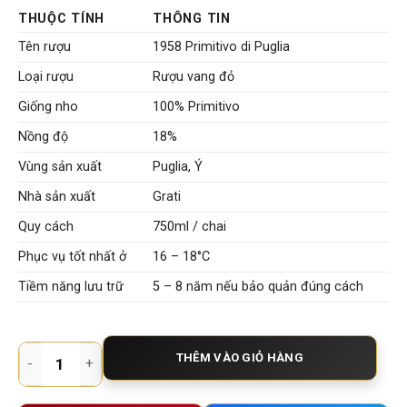
THUỘC TÍNH
THÔNG TIN
Tên rượu
1958 Primitivo di Puglia
Loại rượu
Rượu vang đỏ
Giống nho
100% Primitivo
Nồng độ
18%
Vùng sản xuất
Puglia, Ý
Nhà sản xuất
Grati
Quy cách
750ml / chai
Phục vụ tốt nhất ở
16 – 18°C
Tiềm năng lưu trữ
5 – 8 năm nếu bảo quản đúng cách
Rượu Vang Ý 1958 Primitivo di Puglia 18% – Tuyệt Tác Nồng Đ
THÊM VÀO GIỎ HÀNG