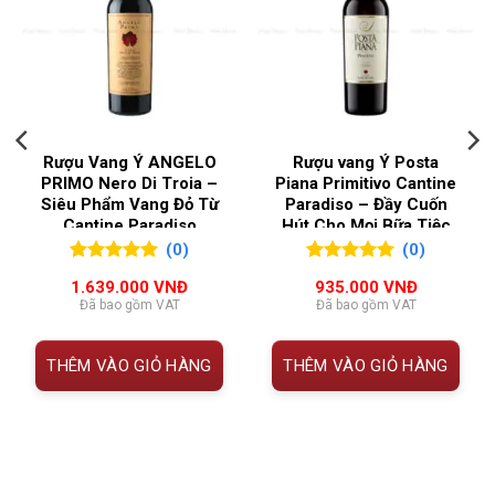
những ai muốn vang Ý vừa mạnh vừa quyến rũ,
không ngại tannin nhưng vẫn dễ tiếp cận.
NỒNG ĐỘ
14,5%
Thông tin Rượu vang Ý Domus Vini G79 Vino
QUỐC GIA SẢN
Ý
XUẤT
Rosso
Rượu Vang Ý ANGELO
Rượu vang Ý Posta
VÙNG LÀM RƯỢU
Veneto
THUỘC
CHI TIẾT
PRIMO Nero Di Troia –
Piana Primitivo Cantine
Siêu Phẩm Vang Đỏ Từ
Paradiso – Đầy Cuốn
TÍNH
Cantine Paradiso
Hút Cho Mọi Bữa Tiệc
(0)
(0)
Tên sản
Domus Vini G79 Vino Rosso
0
0
trên 5
0
0
trên 5
phẩm
1.639.000
VNĐ
935.000
VNĐ
đánh giá
đánh giá
Đã bao gồm VAT
Đã bao gồm VAT
Vùng
Veneto, Ý
sản
THÊM VÀO GIỎ HÀNG
THÊM VÀO GIỎ HÀNG
000 VNĐ.
xuất
Thương
Domus Vini S.R.L
hiệu
Giống
Primitivo & Negroamaro