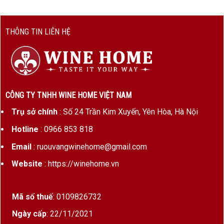
nho
Loại
Vang đỏ (Red Wine)
THÔNG TIN LIÊN HỆ
rượu
Nồng
14,5% ABV
độ cồn
Dung
750 ml
CÔNG TY TNHH WINE HOME VIỆT NAM
tích
Trụ sở chính
: Số 24 Trần Kim Xuyến, Yên Hòa, Hà Nội
phổ
Hotline
: 0966 853 818
biến
Email
: ruouvangwinehome@gmail.com
Phong
Đậm đà, trái cây đen, tannin mạnh,
cách
phong cách Ý đặc trưng blend vùng
Website
: https://winehome.vn
rượu
miền Nam nói chung nhưng sản xuất
vùng Veneto
Mã số thuế
: 0109826732
Tiềm
Có thể uống tốt ngay, hoặc lưu trữ
Ngày cấp
: 22/11/2021
năng
2-4 năm nếu bảo quản tốt để hương