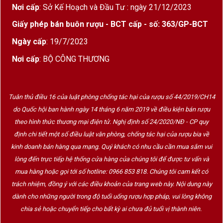
lưu trữ
vị mềm mại hơn
Nơi cấp
: Sở Kế Hoạch và Đầu Tư : ngày 21/12/2023
Giấy phép bán buôn rượu - BCT cấp - số: 363/GP-BCT
Ngày cấp
: 19/7/2023
Hương vị & cấu trúc
Nơi cấp
: BỘ CÔNG THƯƠNG
Mũi:
mở ra với hương trái cây đen chín – mận,
anh đào đen – kết hợp với hương gia vị nhẹ
như tiêu, chút vani, có thể có hương thuốc lá
Tuân thủ điều 16 của luật phòng chống tác hại của rượu số 44/2019/CH14
nhẹ nếu ủ gỗ.
do Quốc hội ban hành ngày 14 tháng 6 năm 2019 về điều kiện bán rượu
theo hình thức thương mại điện tử. Nghị định số 24/2020/NĐ - CP quy
Vòm miệng:
cấu trúc rượu rõ, tannin mạnh,
định chi tiết một số điều luật văn phòng, chống tác hại của rượu bia về
acid đủ để giữ sự cân bằng; vị đậm, đầy đặn,
kinh doanh bán hàng qua mạng. Quý khách có nhu cầu cần mua sắm vui
cảm giác mạnh nhưng không gắt, chuyển tiếp
lòng đến trực tiếp hệ thống cửa hàng của chúng tôi để được tư vấn và
mượt mà đến hậu vị.
mua hàng hoặc gọi tới số hotline: 0966 853 818. Chúng tôi cam kết có
Hậu vị:
kéo dài, với dư vị trái cây đen, chút
trách nhiệm, đồng ý với các điều khoản của trang web này. Nội dung này
ngọt nhẹ từ Primitivo, và cảm giác cay nhẹ
dành cho những người trong độ tuổi uống rượu hợp pháp, vui lòng không
chia sẻ hoặc chuyển tiếp cho bất kỳ ai chưa đủ tuổi vị thành niên.
hoặc khói nhẹ nếu có ủ gỗ.