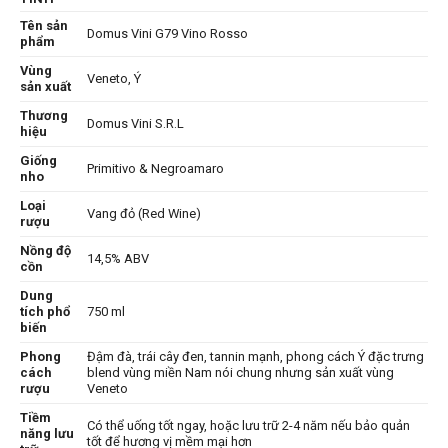
Tên sản
Domus Vini G79 Vino Rosso
phẩm
Vùng
Veneto, Ý
sản xuất
Thương
Domus Vini S.R.L
hiệu
Giống
Primitivo & Negroamaro
nho
Loại
Vang đỏ (Red Wine)
rượu
Nồng độ
14,5% ABV
cồn
Dung
tích phổ
750 ml
biến
Phong
Đậm đà, trái cây đen, tannin mạnh, phong cách Ý đặc trưng
cách
blend vùng miền Nam nói chung nhưng sản xuất vùng
rượu
Veneto
Tiềm
Có thể uống tốt ngay, hoặc lưu trữ 2-4 năm nếu bảo quản
năng lưu
tốt để hương vị mềm mại hơn