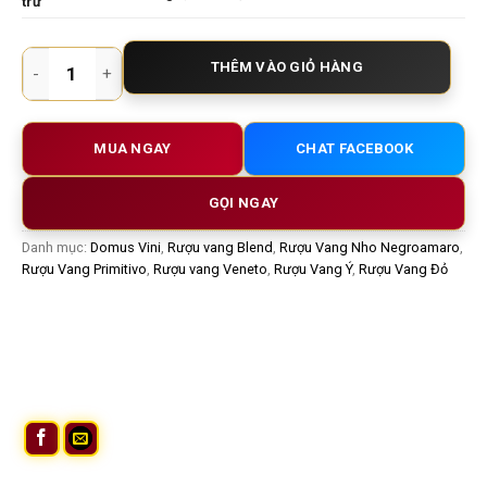
trữ
Rượu vang Ý Domus Vini G79 Vino Rosso 14,5% – Phong cách 
THÊM VÀO GIỎ HÀNG
MUA NGAY
CHAT FACEBOOK
GỌI NGAY
Danh mục:
Domus Vini
,
Rượu vang Blend
,
Rượu Vang Nho Negroamaro
,
Rượu Vang Primitivo
,
Rượu vang Veneto
,
Rượu Vang Ý
,
Rượu Vang Đỏ