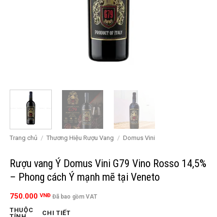
Trang chủ
/
Thương Hiệu Rượu Vang
/
Domus Vini
Rượu vang Ý Domus Vini G79 Vino Rosso 14,5%
– Phong cách Ý mạnh mẽ tại Veneto
750.000
VNĐ
Đã bao gồm VAT
THUỘC
CHI TIẾT
TÍNH