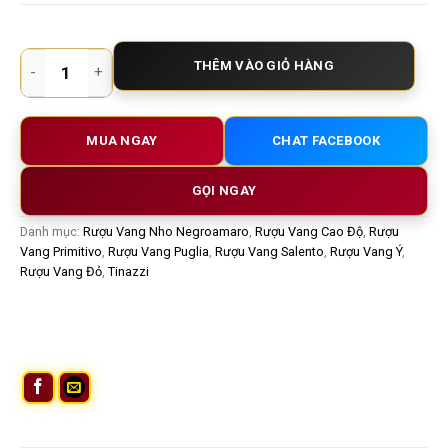
Rượu vang Ý San Giorgio Tinazzi – Tinh hoa vang đỏ Puglia từ
THÊM VÀO GIỎ HÀNG
MUA NGAY
CHAT FACEBOOK
GỌI NGAY
Danh mục:
Rượu Vang Nho Negroamaro
,
Rượu Vang Cao Độ
,
Rượu
Vang Primitivo
,
Rượu Vang Puglia
,
Rượu Vang Salento
,
Rượu Vang Ý
,
Rượu Vang Đỏ
,
Tinazzi