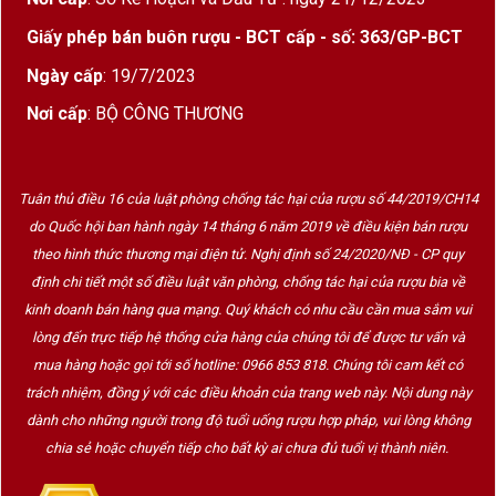
Vùng rượu vang Salento – Puglia
Giấy phép bán buôn rượu - BCT cấp - số: 363/GP-BCT
Salento
nằm ở “gót ủng” của nước Ý, có khí hậu
Ngày cấp
: 19/7/2023
Địa Trung Hải nóng ẩm, đất đỏ giàu sắt – rất lý
Nơi cấp
: BỘ CÔNG THƯƠNG
tưởng cho các giống nho chín sớm như
Primitivo
,
Negroamaro
. Những trái nho được trồng từ các
gốc nho lâu năm, thu hoạch thủ công và ủ trong
Tuân thủ điều 16 của luật phòng chống tác hại của rượu số 44/2019/CH14
thùng gỗ sồi, giúp vang San Giorgio có chiều sâu,
do Quốc hội ban hành ngày 14 tháng 6 năm 2019 về điều kiện bán rượu
độ phức hợp và hậu vị ấn tượng.
theo hình thức thương mại điện tử. Nghị định số 24/2020/NĐ - CP quy
định chi tiết một số điều luật văn phòng, chống tác hại của rượu bia về
kinh doanh bán hàng qua mạng. Quý khách có nhu cầu cần mua sắm vui
Phong cách và hương vị
lòng đến trực tiếp hệ thống cửa hàng của chúng tôi để được tư vấn và
Loại rượu
: Vang đỏ
mua hàng hoặc gọi tới số hotline: 0966 853 818. Chúng tôi cam kết có
trách nhiệm, đồng ý với các điều khoản của trang web này. Nội dung này
Giống nho
: Primitivo hoặc blend Primitivo –
dành cho những người trong độ tuổi uống rượu hợp pháp, vui lòng không
Negroamaro
chia sẻ hoặc chuyển tiếp cho bất kỳ ai chưa đủ tuổi vị thành niên.
Hương vị
: Mận chín, mứt dâu, cacao, thuốc lá,