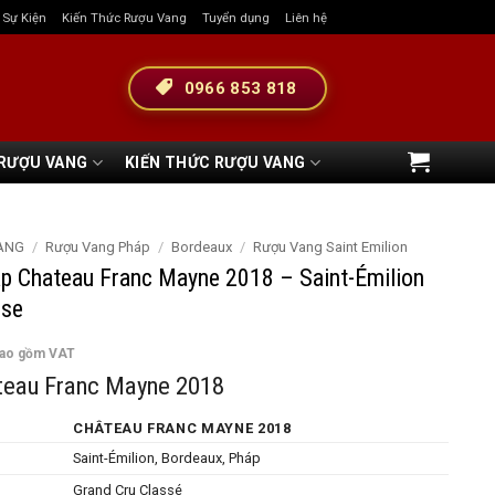
& Sự Kiện
Kiến Thức Rượu Vang
Tuyển dụng
Liên hệ
0966 853 818
 RƯỢU VANG
KIẾN THỨC RƯỢU VANG
ANG
/
Rượu Vang Pháp
/
Bordeaux
/
Rượu Vang Saint Emilion
p Chateau Franc Mayne 2018 – Saint-Émilion
sse
bao gồm VAT
teau Franc Mayne 2018
CHÂTEAU FRANC MAYNE 2018
Saint-Émilion, Bordeaux, Pháp
Grand Cru Classé