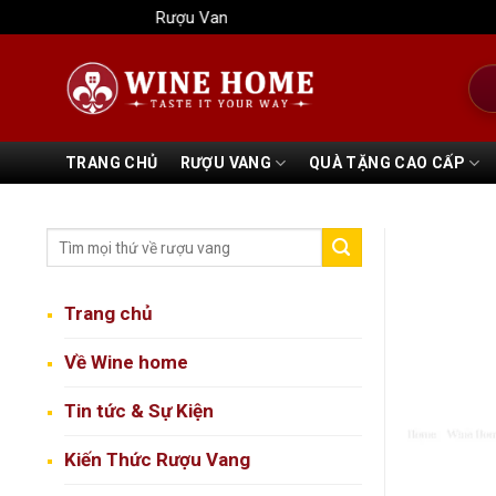
Bỏ
Rượu Vang Wine Home
qua
nội
Tìm
dung
kiếm
TRANG CHỦ
RƯỢU VANG
QUÀ TẶNG CAO CẤP
Trang chủ
Về Wine home
Tin tức & Sự Kiện
Kiến Thức Rượu Vang