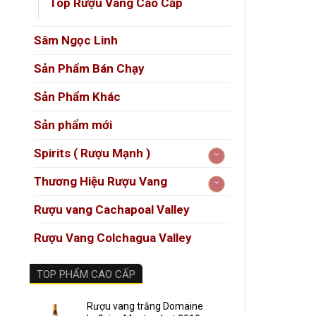
Top Rượu Vang Cao Cấp
Chate
sở hữu
Sâm Ngọc Linh
Franc 
Sản Phẩm Bán Chạy
nhằm c
Sản Phẩm Khác
Sản phẩm mới
5. Đặ
Spirits ( Rượu Mạnh )
Địa 
Thương Hiệu Rượu Vang
Đất
Rượu vang Cachapoal Valley
Hệ s
Rượu Vang Colchagua Valley
Những y
TOP PHẨM CAO CẤP
6. Đặ
Rượu vang trắng Domaine