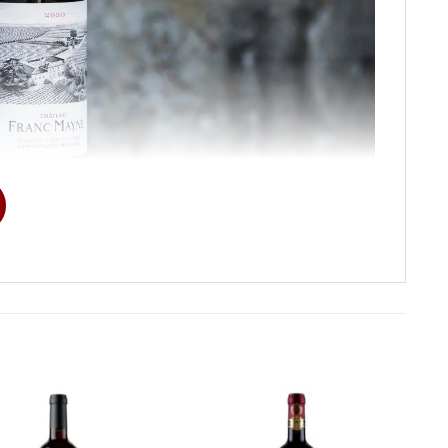
ml
rnet Franc
,
Merlot
Mayne 2018
g đỏ
5%