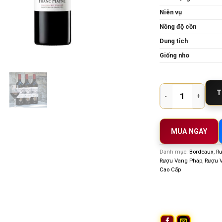
Niên vụ
Nồng độ cồn
Dung tích
Giống nho
Rượu vang Pháp Chat
T
MUA NGAY
Danh mục:
Bordeaux
,
Rư
Rượu Vang Pháp
,
Rượu 
Cao Cấp