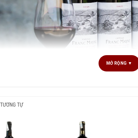
MỞ RỘNG ▼
G TÍCH SẢN PHẨM
750
NG NHO SẢN XUẤT
Cabe
 TƯƠNG TỰ
Rượu vang Pháp Chateau Franc 
I RƯỢU
Van
ới thiệu chung
G ĐỘ
14,