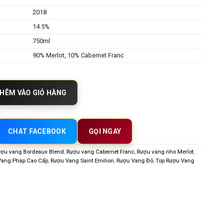
2018
14.5%
750ml
90% Merlot, 10% Cabernet Franc
eau Franc Mayne 2018 – Saint-Émilion Grand Cru Classe số lượng
HÊM VÀO GIỎ HÀNG
CHAT FACEBOOK
GỌI NGAY
ợu vang Bordeaux Blend
,
Rượu vang Cabernet Franc
,
Rượu vang nho Merlot
,
Vang Pháp Cao Cấp
,
Rượu Vang Saint Emilion
,
Rượu Vang Đỏ
,
Top Rượu Vang