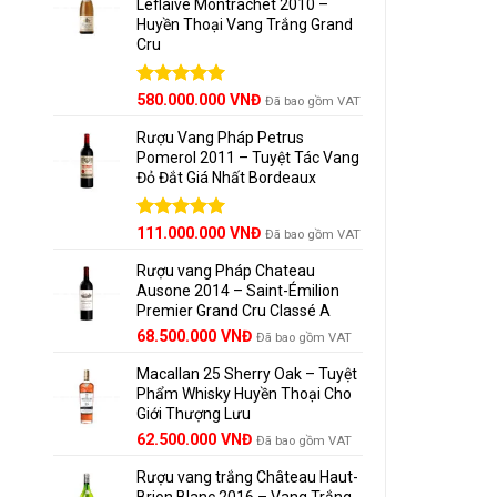
Leflaive Montrachet 2010 –
Mer
Huyền Thoại Vang Trắng Grand
Cru
Cab
Được xếp
580.000.000
VNĐ
Đã bao gồm VAT
Rượu đ
hạng
5.00
5 sao
Rượu Vang Pháp Petrus
Pomerol 2011 – Tuyệt Tác Vang
Đỏ Đắt Giá Nhất Bordeaux
7. H
Giá
Được xếp
Giá
111.000.000
VNĐ
Nhi
Đã bao gồm VAT
hạng
5.00
gốc
hiện
5 sao
Rượu vang Pháp Chateau
là:
tại
Dec
Ausone 2014 – Saint-Émilion
125.000.000 VNĐ.
là:
Premier Grand Cru Classé A
111.000.000 VNĐ.
Loại
68.500.000
VNĐ
Đã bao gồm VAT
Macallan 25 Sherry Oak – Tuyệt
Phẩm Whisky Huyền Thoại Cho
8. Kế
Giới Thượng Lưu
Giá
Giá
62.500.000
VNĐ
Đã bao gồm VAT
Franc
gốc
hiện
Rượu vang trắng Château Haut-
là:
tại