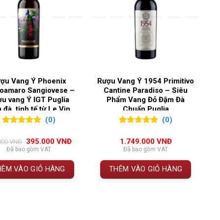
ểu của rượu vang đỏ vùng
Saint-Émilion Grand Cru
ặn, hương vị phức hợp và độ trưởng thành tuyệt vời,
p
deaux
,
Saint Emilion
họn từ những nhà sản xuất danh tiếng nhằm mang đến
ợu Vang Ý Phoenix
Rượu Vang Ý 1954 Primitivo
oamaro Sangiovese –
Cantine Paradiso – Siêu
u vang Ý IGT Puglia
Phẩm Vang Đỏ Đậm Đà
 đà, tinh tế từ Le Vin
Chuẩn Puglia
Sud
(0)
(0)
NE 2018
0
0
trên 5
0
0
trên 5
đánh giá
đánh giá
Giá
Giá
395.000
VNĐ
1.749.000
VNĐ
000
VNĐ
háp
gốc
hiện
Đã bao gồm VAT
Đã bao gồm VAT
là:
tại
434.000 VNĐ.
là:
HÊM VÀO GIỎ HÀNG
THÊM VÀO GIỎ HÀNG
395.000 VNĐ.