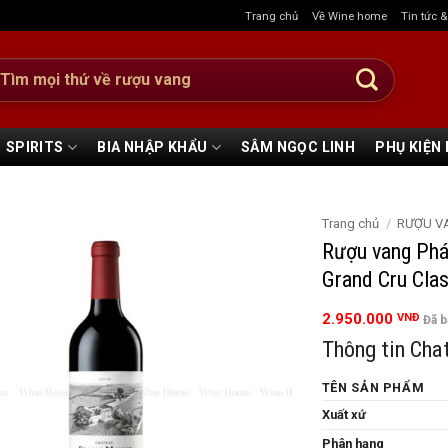
Trang chủ
Về Wine home
Tin tức 
:
SPIRITS
BIA NHẬP KHẨU
SÂM NGỌC LINH
PHỤ KIỆN
Trang chủ
/
RƯỢU V
Rượu vang Phá
Grand Cru Cla
2.950.000
VNĐ
Đã 
Thông tin Cha
TÊN SẢN PHẨM
Xuất xứ
Phân hạng