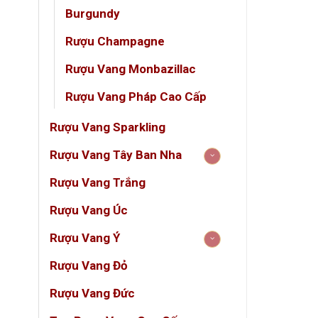
Dung
Burgundy
Giốn
Rượu Champagne
Rượu Vang Monbazillac
3. Hư
Rượu Vang Pháp Cao Cấp
Chate
Rượu Vang Sparkling
Mũi
Rượu Vang Tây Ban Nha
Vị r
Rượu Vang Trắng
Hậu
Rượu Vang Úc
Rượu Vang Ý
Niên v
tác cải 
Rượu Vang Đỏ
Rượu Vang Đức
4. Gi