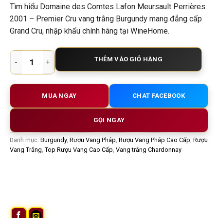
Tìm hiểu Domaine des Comtes Lafon Meursault Perrières
2001 – Premier Cru vang trắng Burgundy mang đẳng cấp
Grand Cru, nhập khẩu chính hãng tại WineHome.
Rượu vang trắng Domaine des Comtes Lafon Meursault Perri
THÊM VÀO GIỎ HÀNG
MUA NGAY
CHAT FACEBOOK
GỌI NGAY
Danh mục:
Burgundy
,
Rượu Vang Pháp
,
Rượu Vang Pháp Cao Cấp
,
Rượu
Vang Trắng
,
Top Rượu Vang Cao Cấp
,
Vang trắng Chardonnay