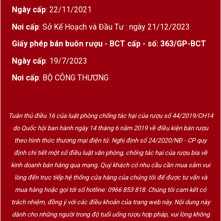
Meursault Perrières 2001
Ngày cấp
: 22/11/2021
Màu sắc
: Vàng óng ánh như mật ong, phản
Nơi cấp
: Sở Kế Hoạch và Đầu Tư : ngày 21/12/2023
chiếu ánh kim nhẹ
Giấy phép bán buôn rượu - BCT cấp - số: 363/GP-BCT
Mũi rượu
: Hương táo vàng chín, bơ sữa, hạnh
Ngày cấp
: 19/7/2023
nhân rang, đá vôi nghiền, mật ong và chút nấm
Nơi cấp
: BỘ CÔNG THƯƠNG
trắng quý hiếm từ sự phát triển trong chai
Vị rượu
: Mượt mà, đầy đặn, lớp khoáng chất
mạnh mẽ hòa quyện với trái cây chín và vị chua
Tuân thủ điều 16 của luật phòng chống tác hại của rượu số 44/2019/CH14
sống động
do Quốc hội ban hành ngày 14 tháng 6 năm 2019 về điều kiện bán rượu
theo hình thức thương mại điện tử. Nghị định số 24/2020/NĐ - CP quy
Hậu vị
: Kéo dài và dẻo dai, đọng lại cảm giác
định chi tiết một số điều luật văn phòng, chống tác hại của rượu bia về
“cát đá và bơ” – đặc trưng của Perrières cổ
kinh doanh bán hàng qua mạng. Quý khách có nhu cầu cần mua sắm vui
điển
lòng đến trực tiếp hệ thống cửa hàng của chúng tôi để được tư vấn và
mua hàng hoặc gọi tới số hotline: 0966 853 818. Chúng tôi cam kết có
trách nhiệm, đồng ý với các điều khoản của trang web này. Nội dung này
Meursault Perrières – “Grand Cru Không Danh Hiệu”
dành cho những người trong độ tuổi uống rượu hợp pháp, vui lòng không