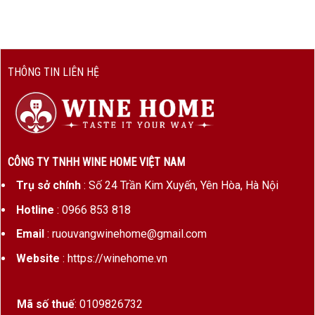
Giống
100% Chardonnay
nho
Niên vụ
2001 – vintage cổ điển, tươi mát, độ
chua cao, lưu trữ bền vững
THÔNG TIN LIÊN HỆ
Nồng
13.5%
độ cồn
Canh
Hữu cơ toàn phần (certified organic
tác
từ cuối thập niên 90)
CÔNG TY TNHH WINE HOME VIỆT NAM
Trụ sở chính
: Số 24 Trần Kim Xuyến, Yên Hòa, Hà Nội
Ủ rượu
18 tháng trong thùng gỗ sồi Pháp,
30–50% thùng mới
Hotline
: 0966 853 818
Email
: ruouvangwinehome@gmail.com
Sản
Cực kỳ hiếm, vài nghìn chai trên toàn
lượng
thế giới
Website
: https://winehome.vn
Hương Vị & Cấu Trúc Domaine des Comtes Lafon
Mã số thuế
: 0109826732