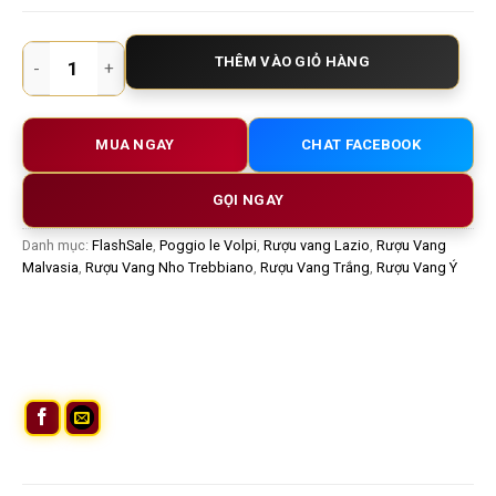
Epos Frascati Superiore Riserva DOCG – Rượu Vang Trắng Ý 
THÊM VÀO GIỎ HÀNG
MUA NGAY
CHAT FACEBOOK
GỌI NGAY
Danh mục:
FlashSale
,
Poggio le Volpi
,
Rượu vang Lazio
,
Rượu Vang
Malvasia
,
Rượu Vang Nho Trebbiano
,
Rượu Vang Trắng
,
Rượu Vang Ý