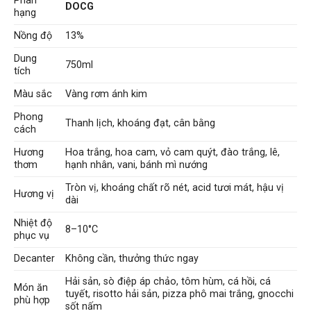
Phân
DOCG
hạng
Nồng độ
13%
Dung
750ml
tích
Màu sắc
Vàng rơm ánh kim
Phong
Thanh lịch, khoáng đạt, cân bằng
cách
Hương
Hoa trắng, hoa cam, vỏ cam quýt, đào trắng, lê,
thơm
hạnh nhân, vani, bánh mì nướng
Tròn vị, khoáng chất rõ nét, acid tươi mát, hậu vị
Hương vị
dài
Nhiệt độ
8–10°C
phục vụ
Decanter
Không cần, thưởng thức ngay
Hải sản, sò điệp áp chảo, tôm hùm, cá hồi, cá
Món ăn
tuyết, risotto hải sản, pizza phô mai trắng, gnocchi
phù hợp
sốt nấm