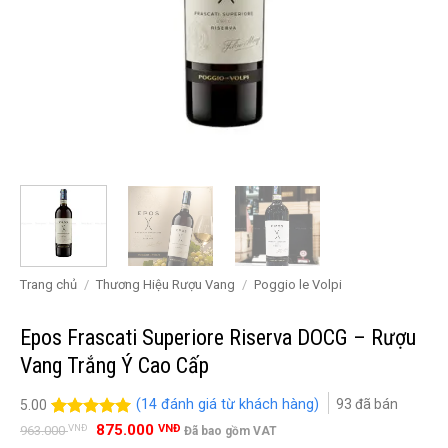
Trang chủ
/
Thương Hiệu Rượu Vang
/
Poggio le Volpi
Epos Frascati Superiore Riserva DOCG – Rượu
Vang Trắng Ý Cao Cấp
(
14
đánh giá từ khách hàng)
93
đã bán
5.00
Giá
Giá
5.00
14
trên 5
875.000
VNĐ
VNĐ
963.000
Đã bao gồm VAT
gốc
hiện
đánh giá