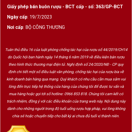
hút.
Giấy phép bán buôn rượu - BCT cấp - số: 363/GP-BCT
Trên vòm miệng, Epos mang phong cách tròn trịa
Ngày cấp
: 19/7/2023
nhưng vẫn thanh lịch. Độ acid tươi mát được cân
Nơi cấp
: BỘ CÔNG THƯƠNG
bằng bởi cảm giác béo nhẹ từ quá trình ủ, giúp
rượu vừa có sự sống động vừa có chiều sâu đáng
kể. Hậu vị kéo dài với dấu ấn khoáng chất và trái
Tuân thủ điều 16 của luật phòng chống tác hại của rượu số 44/2019/CH14
cây chín, để lại cảm giác tinh tế sau mỗi ngụm.
do Quốc hội ban hành ngày 14 tháng 6 năm 2019 về điều kiện bán rượu
theo hình thức thương mại điện tử. Nghị định số 24/2020/NĐ - CP quy
Một trong những điểm khác biệt của Epos là khả
định chi tiết một số điều luật văn phòng, chống tác hại của rượu bia về
năng kết hợp tuyệt vời với ẩm thực. Chai vang đặc
kinh doanh bán hàng qua mạng. Quý khách có nhu cầu cần mua sắm vui
biệt phù hợp với:
lòng đến trực tiếp hệ thống cửa hàng của chúng tôi để được tư vấn và
Hải sản cao cấp.
mua hàng hoặc gọi tới số hotline: 0966 853 818. Chúng tôi cam kết có
trách nhiệm, đồng ý với các điều khoản của trang web này. Nội dung này
Tôm hùm nướng bơ tỏi.
dành cho những người trong độ tuổi uống rượu hợp pháp, vui lòng không
Sò điệp áp chảo.
chia sẻ hoặc chuyển tiếp cho bất kỳ ai chưa đủ tuổi vị thành niên.
Cá tuyết.