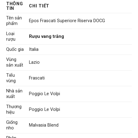
là:
tại
THÔNG
CHI TIẾT
963.000 VNĐ.
là:
TIN
875.000 VNĐ.
Tên sản
Epos Frascati Superiore Riserva DOCG
phẩm
Loại
Rượu vang trắng
rượu
Quốc gia
Italia
Vùng
Lazio
sản xuất
Tiểu
Frascati
vùng
Nhà sản
Poggio Le Volpi
xuất
Thương
Poggio Le Volpi
hiệu
Giống
Malvasia Blend
nho