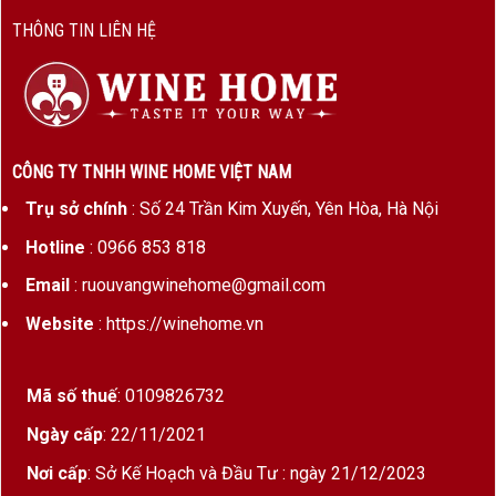
THÔNG TIN LIÊN HỆ
Bộ sản phẩm phù hợp cho:
Quà biếu Tết sang trọng
Quà tặng đối tác, khách hàng VIP
Quà mừng khai trương, tân gia
CÔNG TY TNHH WINE HOME VIỆT NAM
Quà tặng doanh nghiệp cuối năm
Trụ sở chính
: Số 24 Trần Kim Xuyến, Yên Hòa, Hà Nội
Hotline
: 0966 853 818
Sự tối giản trong số lượng (1 chai) giúp set quà
dễ trao tặng, phù hợp nhiều ngân sách nhưng vẫn
Email
: ruouvangwinehome@gmail.com
giữ được đẳng cấp cần thiết.
Website
: https://winehome.vn
3. Thiết Kế Hộp Quà Cantine Paradiso – Sang
Trọng Và Chỉn Chu
Mã số thuế
: 0109826732
Ngày cấp
: 22/11/2021
Hộp quà được thiết kế theo phong cách châu Âu
cổ điển:
Nơi cấp
: Sở Kế Hoạch và Đầu Tư : ngày 21/12/2023