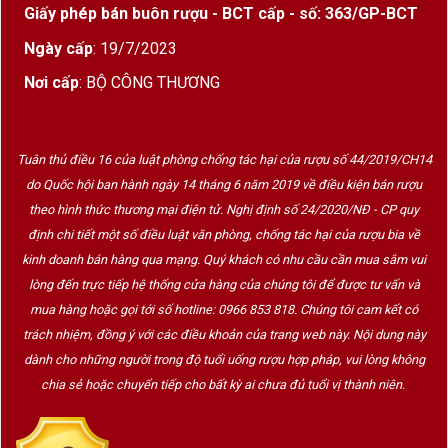
Giấy phép bán buôn rượu - BCT cấp - số: 363/GP-BCT
Chất liệu giấy cứng cao cấp
, form hộp chắc
chắn
Ngày cấp
: 19/7/2023
Gam màu xanh navy chủ đạo, kết hợp họa tiết
Nơi cấp
: BỘ CÔNG THƯƠNG
lá nho ánh kim
Logo Cantine Paradiso được in nổi, sắc nét
Tuân thủ điều 16 của luật phòng chống tác hại của rượu số 44/2019/CH14
Thiết kế hộp đơn chai gọn gàng, dễ trưng bày
do Quốc hội ban hành ngày 14 tháng 6 năm 2019 về điều kiện bán rượu
và vận chuyển
theo hình thức thương mại điện tử. Nghị định số 24/2020/NĐ - CP quy
định chi tiết một số điều luật văn phòng, chống tác hại của rượu bia về
Tổng thể hộp quà mang lại cảm giác
lịch sự –
kinh doanh bán hàng qua mạng. Quý khách có nhu cầu cần mua sắm vui
trang nhã – cao cấp
, phù hợp với các dịp biếu
lòng đến trực tiếp hệ thống cửa hàng của chúng tôi để được tư vấn và
tặng mang tính ngoại giao, kinh doanh và gia đình.
mua hàng hoặc gọi tới số hotline: 0966 853 818. Chúng tôi cam kết có
trách nhiệm, đồng ý với các điều khoản của trang web này. Nội dung này
4. Cantine Paradiso – Thương Hiệu Rượu Vang
dành cho những người trong độ tuổi uống rượu hợp pháp, vui lòng không
Danh Tiếng Từ Ý
chia sẻ hoặc chuyển tiếp cho bất kỳ ai chưa đủ tuổi vị thành niên.
Cantine Paradiso
là thương hiệu rượu vang nổi
tiếng đến từ vùng
Puglia – miền Nam nước Ý
, nơi