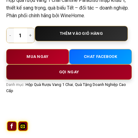
Hộp quà rượu vang 1 chai Cantine Paradiso nhập khẩu Ý,
thiết kế sang trọng, quà biếu Tết – đối tác – doanh nghiệp.
Phân phối chính hãng bởi WineHome.
Hộp Quà Rượu Vang 1 Chai Cantine Paradiso 01 – Quà Tặng
THÊM VÀO GIỎ HÀNG
MUA NGAY
CHAT FACEBOOK
GỌI NGAY
Danh mục:
Hộp Quà Rượu Vang 1 Chai
,
Quà Tặng Doanh Nghiệp Cao
Cấp