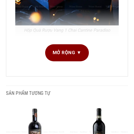
Hộp Quà Rượu Vang 1 Chai Cantine Paradiso
1. Hộp Quà Rượu Vang – Xu Hướng Quà Tặng
MỞ RỘNG ▼
Hiện Đại Và Tinh Tế
Trong những năm gần đây, thị trường quà tặng cao
cấp tại Việt Nam chứng kiến sự dịch chuyển rõ rệt
từ các món quà truyền thống sang những
giải
pháp quà tặng mang giá trị trải nghiệm và biểu
SẢN PHẨM TƯƠNG TỰ
tượng tinh tế
. Trong đó,
hộp quà
rượu vang
nhập khẩu
nổi lên như một lựa chọn được ưa
chuộng hàng đầu trong các dịp lễ Tết, tri ân đối
tác, khách hàng và quà tặng doanh nghiệp.