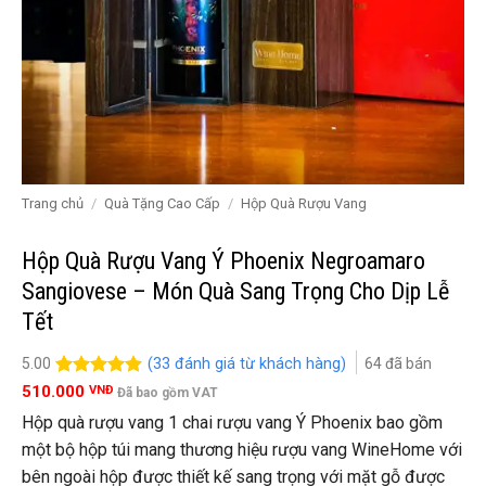
Trang chủ
/
Quà Tặng Cao Cấp
/
Hộp Quà Rượu Vang
Hộp Quà Rượu Vang Ý Phoenix Negroamaro
Sangiovese – Món Quà Sang Trọng Cho Dịp Lễ
Tết
(
33
đánh giá từ khách hàng)
64
đã bán
5.00
5.00
33
trên 5
510.000
VNĐ
Đã bao gồm VAT
đánh giá
Hộp quà rượu vang 1 chai rượu vang Ý Phoenix bao gồm
một bộ hộp túi mang thương hiệu rượu vang WineHome với
bên ngoài hộp được thiết kế sang trọng với mặt gỗ được