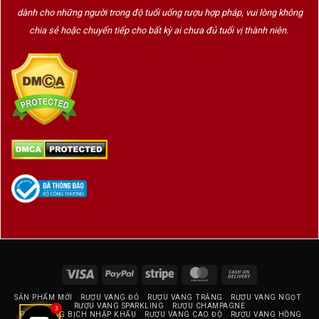
dành cho những người trong độ tuổi uống rượu hợp pháp, vui lòng không
Rượu Vang Ý Phoenix Negroamaro
chia sẻ hoặc chuyển tiếp cho bất kỳ ai chưa đủ tuổi vị thành niên.
Sangiovese – Vị Vang Đậm Đà Đầy Cá Tính Từ
Puglia
Visa
PayPal
Stripe
MasterCard
Cash
On
SẢN PHẨM MỚI
RƯỢU VANG ĐỎ
RƯỢU VANG TRẮNG
RƯỢU VANG NGỌT
Delivery
RƯỢU VANG SPARKLING
RƯỢU CHAMPAGNE
3
RƯỢU VANG BỊCH NHẬP KHẨU
RƯỢU VANG CAO ĐỘ
RƯỢU VANG HỒNG