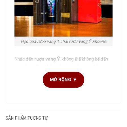
Hộp quà rượu vang 1 chai rượu vang Ý Phoenix
Nhắc đến
rượu vang Ý
, không thể không kể đến
sự kết hợp hoàn hảo giữa hai giống nho đặc trưng
của miền Nam nước Ý là
Negroamaro
và
MỞ RỘNG ▼
Sangiovese
. Với chất lượng vượt trội và hương vị
đầy quyến rũ,
Phoenix Negroamaro
Sangiovese
trở thành lựa chọn tuyệt vời cho các
hộp quà sang trọng, đặc biệt trong dịp Tết, lễ kỷ
niệm hay các sự kiện doanh nghiệp.
SẢN PHẨM TƯƠNG TỰ