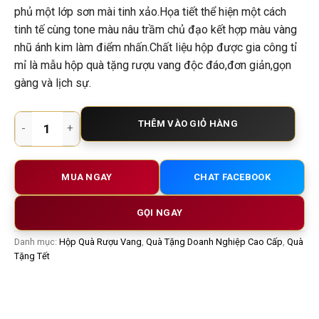
phủ một lớp sơn mài tinh xảo.Họa tiết thể hiện một cách
tinh tế cùng tone màu nâu trầm chủ đạo kết hợp màu vàng
nhũ ánh kim làm điểm nhấn.Chất liệu hộp được gia công tỉ
mỉ là mẫu hộp quà tặng rượu vang độc đáo,đơn giản,gọn
gàng và lịch sự.
Hộp Quà Rượu Vang Ý Phoenix Negroamaro Sangiovese – Món
THÊM VÀO GIỎ HÀNG
MUA NGAY
CHAT FACEBOOK
GỌI NGAY
Danh mục:
Hộp Quà Rượu Vang
,
Quà Tặng Doanh Nghiệp Cao Cấp
,
Quà
Tặng Tết