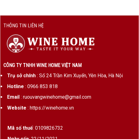
nho
Niên vụ
Tùy năm (ví dụ: 2019, 2020…)
THÔNG TIN LIÊN HỆ
Độ cồn
~13%
Phân
Premier Cru
hạng
Phong
Tròn vị – béo ngậy – hương hoa –
CÔNG TY TNHH WINE HOME VIỆT NAM
cách
hậu vị kéo dài
Trụ sở chính
: Số 24 Trần Kim Xuyến, Yên Hòa, Hà Nội
Ủ rượu
12–16 tháng trong thùng gỗ sồi
Hotline
: 0966 853 818
Pháp (30–40% thùng mới)
Email
: ruouvangwinehome@gmail.com
Tiềm
10–15 năm
Website
: https://winehome.vn
năng lưu
trữ
Mã số thuế
: 0109826732
Ngày cấp
: 22/11/2021