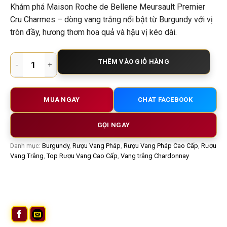
Khám phá Maison Roche de Bellene Meursault Premier
Cru Charmes – dòng vang trắng nổi bật từ Burgundy với vị
tròn đầy, hương thơm hoa quả và hậu vị kéo dài.
Rượu vang trắng Maison Roche de Bellene Meursault Premie
THÊM VÀO GIỎ HÀNG
MUA NGAY
CHAT FACEBOOK
GỌI NGAY
Danh mục:
Burgundy
,
Rượu Vang Pháp
,
Rượu Vang Pháp Cao Cấp
,
Rượu
Vang Trắng
,
Top Rượu Vang Cao Cấp
,
Vang trắng Chardonnay