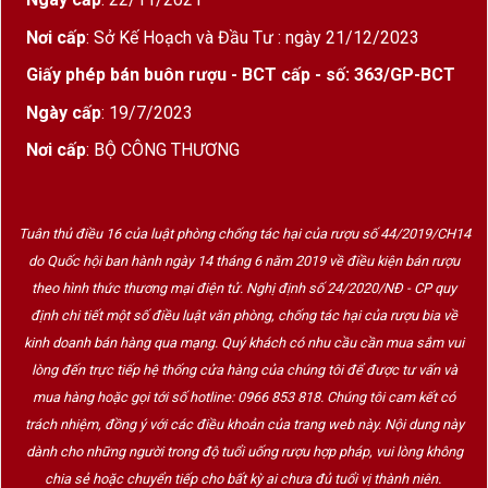
Hương Vị & Cấu Trúc Maison Roche de Bellene
Meursault Premier Cru Charmes
Nơi cấp
: Sở Kế Hoạch và Đầu Tư : ngày 21/12/2023
Màu sắc
: Vàng ánh rơm sáng rực rỡ
Giấy phép bán buôn rượu - BCT cấp - số: 363/GP-BCT
Hương thơm
: Bùng nổ tầng hương của
hoa
Ngày cấp
: 19/7/2023
trắng, lê chín, quả mơ, hạt hạnh nhân rang
,
Nơi cấp
: BỘ CÔNG THƯƠNG
cùng nốt
bơ sữa nhẹ, vani và khoáng chất
Vị rượu
: Rộng mở,
mượt mà như nhung
, xen
Tuân thủ điều 16 của luật phòng chống tác hại của rượu số 44/2019/CH14
lẫn acid cân đối và hậu vị đầy
sắc sảo nhưng
do Quốc hội ban hành ngày 14 tháng 6 năm 2019 về điều kiện bán rượu
dễ chịu
theo hình thức thương mại điện tử. Nghị định số 24/2020/NĐ - CP quy
định chi tiết một số điều luật văn phòng, chống tác hại của rượu bia về
Tổng thể
: Les Charmes – đúng như tên gọi –
kinh doanh bán hàng qua mạng. Quý khách có nhu cầu cần mua sắm vui
là một chai vang mang tính
duyên dáng, nữ
lòng đến trực tiếp hệ thống cửa hàng của chúng tôi để được tư vấn và
tính
, gợi cảm nhưng vẫn mang chiều sâu đặc
mua hàng hoặc gọi tới số hotline: 0966 853 818. Chúng tôi cam kết có
trưng của Burgundy
trách nhiệm, đồng ý với các điều khoản của trang web này. Nội dung này
dành cho những người trong độ tuổi uống rượu hợp pháp, vui lòng không
chia sẻ hoặc chuyển tiếp cho bất kỳ ai chưa đủ tuổi vị thành niên.
Giới Thiệu Nhà Sản Xuất: Maison Roche de Bellene