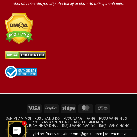
chia sẻ hoặc chuyển tiếp cho bất kỳ ai chưa đủ tuổi vị thành niên.
Hương Vị & Trải Nghiệm Thưởng Thức Olivier Leflaive
Puligny Montrachet 1er Cru Les Folatières
Màu sắc
: Vàng rơm trong trẻo với ánh xanh
ngọc nhẹ
Hương thơm
:
Mở đầu là
hoa trắng, táo xanh,
chanh vàng, đào trắng
Tiếp theo là tầng hương sâu hơn từ
hazelnut, bánh mì nướng, khoáng
Visa
PayPal
Stripe
MasterCard
Cash
đá ướt
On
SẢN PHẨM MỚI
RƯỢU VANG ĐỎ
RƯỢU VANG TRẮNG
RƯỢU VANG NGỌT
Delivery
RƯỢU VANG SPARKLING
RƯỢU CHAMPAGNE
3
Vani, bơ và hạnh nhân nhẹ nhàng từ
RƯỢU VANG BỊCH NHẬP KHẨU
RƯỢU VANG CAO ĐỘ
RƯỢU VANG HỒNG
gỗ sồi tinh tế
Thiết kế và duy trì bởi
Ruouvangwinehome@gmail.com
|
winehome.vn