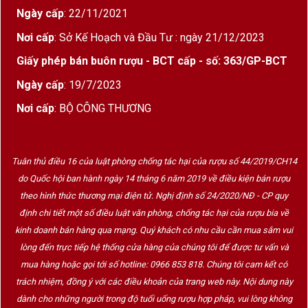
sáng, giúp nho phát triển chậm rãi, giữ lại toàn
Ngày cấp
: 22/11/2021
bộ acid tự nhiên và hương thơm thanh khiết.
Nơi cấp
: Sở Kế Hoạch và Đầu Tư : ngày 21/12/2023
Đất
: Đá vôi trắng, đất sét mịn – cực kỳ giàu
Giấy phép bán buôn rượu - BCT cấp - số: 363/GP-BCT
khoáng chất
, tạo nên cấu trúc sắc nét và hậu
Ngày cấp
: 19/7/2023
vị kéo dài trong rượu.
Nơi cấp
: BỘ CÔNG THƯƠNG
Triết Lý Làm Rượu & Phong Cách Olivier Leflaive
Puligny Montrachet 1er Cru Les Folatières
Tuân thủ điều 16 của luật phòng chống tác hại của rượu số 44/2019/CH14
Olivier Leflaive
làm rượu với sự can thiệp tối
do Quốc hội ban hành ngày 14 tháng 6 năm 2019 về điều kiện bán rượu
thiểu, tôn trọng đặc điểm từng thửa đất.
theo hình thức thương mại điện tử. Nghị định số 24/2020/NĐ - CP quy
định chi tiết một số điều luật văn phòng, chống tác hại của rượu bia về
Nho được hái thủ công, lên men tự nhiên, ủ
kinh doanh bán hàng qua mạng. Quý khách có nhu cầu cần mua sắm vui
12–16 tháng trong thùng gỗ sồi Pháp (30–40%
lòng đến trực tiếp hệ thống cửa hàng của chúng tôi để được tư vấn và
thùng mới).
mua hàng hoặc gọi tới số hotline: 0966 853 818. Chúng tôi cam kết có
trách nhiệm, đồng ý với các điều khoản của trang web này. Nội dung này
Tạo nên chai vang
vừa béo mịn vừa sắc sảo
,
dành cho những người trong độ tuổi uống rượu hợp pháp, vui lòng không
nổi bật với dấu ấn terroir mạnh mẽ.