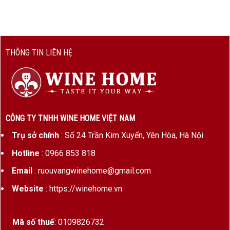
Vườn
Les Folatières
nho
Giống
100% Chardonnay
THÔNG TIN LIÊN HỆ
nho
Niên vụ
2020 (hoặc 2019, 2021 – tuỳ tình
trạng hàng)
Độ cồn
13%
CÔNG TY TNHH WINE HOME VIỆT NAM
Nhà sản
Olivier Leflaive
Trụ sở chính
: Số 24 Trần Kim Xuyến, Yên Hòa, Hà Nội
xuất
Hotline
: 0966 853 818
Email
: ruouvangwinehome@gmail.com
Les Folatières – Premier Cru Lớn Nhất & Cao Nhất Của
Puligny
Website
: https://winehome.vn
Vị trí
: Nằm ở sườn phía tây, độ cao từ 290–
350m,
Les Folatières
đón nhiều gió và ánh
Mã số thuế
: 0109826732