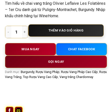
Tìm hiểu về chai vang trắng Olivier Leflaive Les Folatières
– 1er Cru danh giá từ Puligny-Montrachet, Burgundy. Nhập
khẩu chính hãng tại WineHome.
Rượu Vang Trắng Olivier Leflaive Puligny Montrachet 1er Cru
THÊM VÀO GIỎ HÀNG
MUA NGAY
CHAT FACEBOOK
GỌI NGAY
Danh mục:
Burgundy
,
Rượu Vang Pháp
,
Rượu Vang Pháp Cao Cấp
,
Rượu
Vang Trắng
,
Top Rượu Vang Cao Cấp
,
Vang trắng Chardonnay