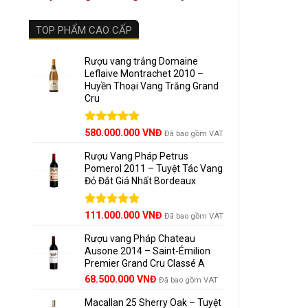
TOP PHẨM CAO CẤP
Rượu vang trắng Domaine
Leflaive Montrachet 2010 –
Gợi Ý 
Huyền Thoại Vang Trắng Grand
Cru
MÓN
Được xếp
580.000.000
VNĐ
Đã bao gồm VAT
hạng
5.00
Cá tu
5 sao
Rượu Vang Pháp Petrus
Pomerol 2011 – Tuyệt Tác Vang
Gà qu
Đỏ Đắt Giá Nhất Bordeaux
Phô 
Giá
Được xếp
Giá
111.000.000
VNĐ
Đã bao gồm VAT
hạng
5.00
Tôm h
gốc
hiện
5 sao
Rượu vang Pháp Chateau
là:
tại
Ausone 2014 – Saint-Émilion
125.000.000 VNĐ.
là:
Premier Grand Cru Classé A
111.000.000 VNĐ.
️ Về t
68.500.000
VNĐ
Đã bao gồm VAT
Pont
Macallan 25 Sherry Oak – Tuyệt