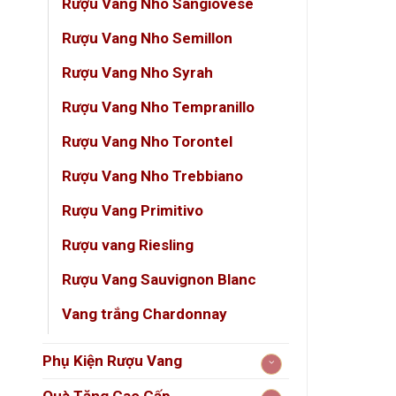
Rượu Vang Nho Sangiovese
Nhà s
Rượu Vang Nho Semillon
Nghệ 
Rượu Vang Nho Syrah
Loại 
Rượu Vang Nho Tempranillo
Đóng 
Rượu Vang Nho Torontel
Nồng
Rượu Vang Nho Trebbiano
Phon
Rượu Vang Primitivo
Rượu vang Riesling
Về ngh
Rượu Vang Sauvignon Blanc
Yue 
Vang trắng Chardonnay
hài 
Trê
Phụ Kiện Rượu Vang
phả