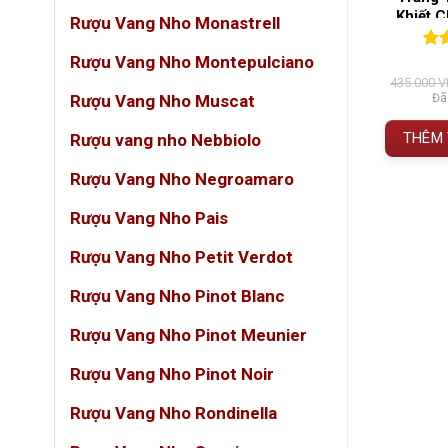
Và Tinh Tế
Khiết C
Rượu Vang Nho Monastrell
(38)
(0)
Rượu Vang Nho Montepulciano
n 5
0
0
trên 5
0
0
tr
Trong t
đánh giá
đán
Giá
Giá
450.000
VNĐ
1.850.000
VNĐ
435.000
V
cao cấp
gốc
hiện
 gồm VAT
Đã bao gồm VAT
Đã
Rượu Vang Nho Muscat
à:
tại
Minjun
530.000 VNĐ.
là:
 GIỎ HÀNG
THÊM VÀO GIỎ HÀNG
THÊM 
Rượu vang nho Nebbiolo
450.000 VNĐ.
Rượu Vang Nho Negroamaro
️ Thôn
Rượu Vang Nho Pais
HẠN
Rượu Vang Nho Petit Verdot
Tên đ
Rượu Vang Nho Pinot Blanc
Vùng 
Rượu Vang Nho Pinot Meunier
Phân
Rượu Vang Nho Pinot Noir
Giốn
Rượu Vang Nho Rondinella
Niên 