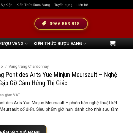
& Sự Kiện
Kiến Thức Rượu Vang
Tuyển dụng
Liên hệ
0966 853 818
 RƯỢU VANG
KIẾN THỨC RƯỢU VANG
ho
/
Vang trắng Chardonnay
ng Pont des Arts Yue Minjun Meursault – Nghệ
 Gặp Gỡ Cảm Hứng Thị Giác
bao gồm VAT
nt des Arts Yue Minjun Meursault – phiên bản nghệ thuật kết
 Meursault cổ điển. Siêu phẩm giới hạn, dành cho nhà sưu tầm
.
 des Arts Yue Minjun Meursault – Nghệ Thuật Vị Giác Gặp Gỡ Cảm Hứng Thị
HÊM VÀO GIỎ HÀNG