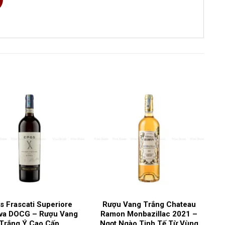
750ml
Chardonnay
Vang trắng
13%
Pháp
Burgundy
s Frascati Superiore
Rượu Vang Trắng Chateau
rva DOCG – Rượu Vang
Ramon Monbazillac 2021 –
Trắng Ý Cao Cấp
Ngọt Ngào Tinh Tế Từ Vùng