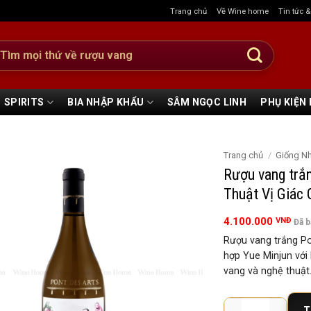
Trang chủ
Về Wine home
Tin tức 
:
SPIRITS
BIA NHẬP KHẨU
SÂM NGỌC LINH
PHỤ KIỆN
Trang chủ
/
Giống N
Rượu vang trắ
Thuật Vị Giác
4.100.000
VNĐ
Đã 
Rượu vang trắng Po
hợp Yue Minjun với
vang và nghệ thuật
Rượu vang trắng Pont
T