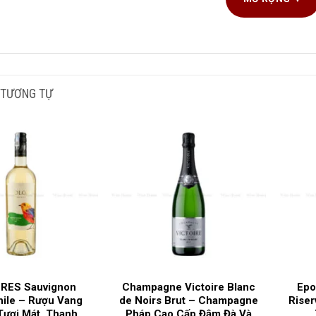
G TÍCH SẢN PHẨM
NG NHO SẢN XUẤT
 TƯƠNG TỰ
I RƯỢU
G ĐỘ
C GIA SẢN XUẤT
G LÀM RƯỢU
RES Sauvignon
Champagne Victoire Blanc
Epo
hile – Rượu Vang
de Noirs Brut – Champagne
Rise
Tươi Mát, Thanh
Pháp Cao Cấp Đậm Đà Và