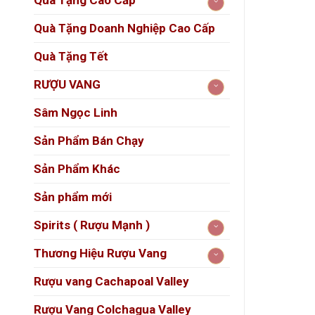
Quà Tặng Cao Cấp
Đây 
Quà Tặng Doanh Nghiệp Cao Cấp
tặng
Quà Tặng Tết
Hương 
RƯỢU VANG
Màu
Sâm Ngọc Linh
Hươ
Sản Phẩm Bán Chạy
Sản Phẩm Khác
Sản phẩm mới
Spirits ( Rượu Mạnh )
Thương Hiệu Rượu Vang
Vị g
Rượu vang Cachapoal Valley
Rượu Vang Colchagua Valley