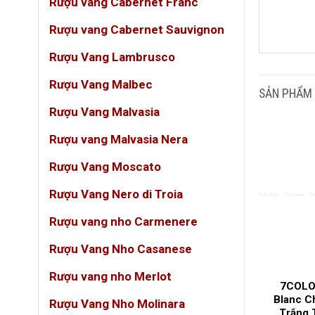
Rượu vang Cabernet Franc
Rượu vang Cabernet Sauvignon
DUN
Rượu Vang Lambrusco
Rượu Vang Malbec
GIỐ
SẢN PHẨM
Rượu Vang Malvasia
LOẠ
Rượu vang Malvasia Nera
NỒN
Rượu Vang Moscato
Rượu Vang Nero di Troia
QUỐ
Rượu vang nho Carmenere
VÙN
Rượu Vang Nho Casanese
Rượu vang nho Merlot
rắng Penfolds
Champagne Victoire
7COLO
ll Chardonnay
Prestige Brut – Champagne
Blanc C
Rượu Vang Nho Molinara
ế Chuẩn Úc
Pháp Cao Cấp Sang Trọng
Trắng 