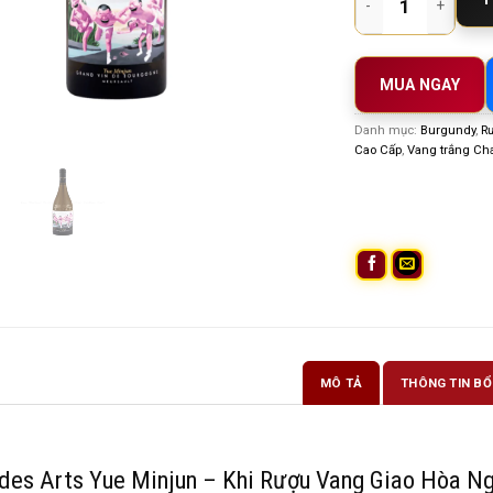
MUA NGAY
Danh mục:
Burgundy
,
R
Cao Cấp
,
Vang trắng Ch
MÔ TẢ
THÔNG TIN BỔ
des Arts Yue Minjun – Khi Rượu Vang Giao Hòa N