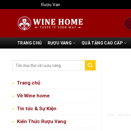
Bỏ
Rượu Vang Wine Home
qua
nội
Tìm
dung
kiếm
TRANG CHỦ
RƯỢU VANG
QUÀ TẶNG CAO CẤP
Trang chủ
Về Wine home
Tin tức & Sự Kiện
Kiến Thức Rượu Vang