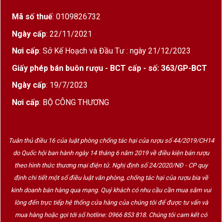
thảo mộc, tiêu đen, sô cô la
Mã số thuế
: 0109826732
Cấu trúc
: Tannin mịn, axit trung bình, hậu vị
Ngày cấp
: 22/11/2021
kéo dài
Nơi cấp
: Sở Kế Hoạch và Đầu Tư : ngày 21/12/2023
Phục vụ lý tưởng với
: Thịt đỏ nướng, pasta
Giấy phép bán buôn rượu - BCT cấp - số: 363/GP-BCT
sốt thịt, phô mai già
Ngày cấp
: 19/7/2023
Nơi cấp
: BỘ CÔNG THƯƠNG
️Thương Hiệu & Thiết Kế
Chai rượu 19 Limited Edition
được thiết kế sang
Tuân thủ điều 16 của luật phòng chống tác hại của rượu số 44/2019/CH14
trọng với
nhãn đen – viền bạc ánh kim – logo
do Quốc hội ban hành ngày 14 tháng 6 năm 2019 về điều kiện bán rượu
vàng
, tạo cảm giác huyền bí, quý tộc. Hình tượng
theo hình thức thương mại điện tử. Nghị định số 24/2020/NĐ - CP quy
đôi thiên nga trên logo gợi lên sự lãng mạn, phù
định chi tiết một số điều luật văn phòng, chống tác hại của rượu bia về
hợp làm
quà tặng cao cấp
, hoặc cho các dịp đặc
kinh doanh bán hàng qua mạng. Quý khách có nhu cầu cần mua sắm vui
biệt như
Lễ – Tết – Sinh nhật – Doanh nghiệp
.
lòng đến trực tiếp hệ thống cửa hàng của chúng tôi để được tư vấn và
mua hàng hoặc gọi tới số hotline: 0966 853 818. Chúng tôi cam kết có