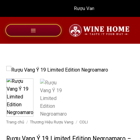
Bỏ
Rượu Vang Wine Home
qua
nội
dung
Trang chủ
/
Thương Hiệu Rượu Vang
/
COLI
Rượu Vang Ý 19 Limited Edition Negroamaro –