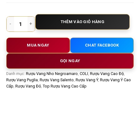
Rượu Vang Ý 19 Limited Edition Negroamaro – Vang Đỏ Đặc Bi
THÊM VÀO GIỎ HÀNG
MUA NGAY
CHAT FACEBOOK
GỌI NGAY
Danh mục:
Rượu Vang Nho Negroamaro
,
COLI
,
Rượu Vang Cao Độ
,
Rượu Vang Puglia
,
Rượu Vang Salento
,
Rượu Vang Ý
,
Rượu Vang Ý Cao
Cấp
,
Rượu Vang Đỏ
,
Top Rượu Vang Cao Cấp