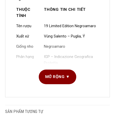
THUỘC
THÔNG TIN CHI TIẾT
TÍNH
Tên rượu
19 Limited Edition Negroamaro
Xuất xứ
Vùng Salento – Puglia, Ý
Giống nho
Negroamaro
Phân hạng
IGP – Indicazione Geografica
Protetta
Dung tích
750ml
MỞ RỘNG ▼
Nồng độ
19%
cồn
DUNG TÍCH SẢN
750ml
Loại vang
Vang đỏ – Phiên bản giới hạn
PHẨM
Nhiệt độ
16 – 18°C
GIỐNG NHO SẢN
Negroamaro
SẢN PHẨM TƯƠNG TỰ