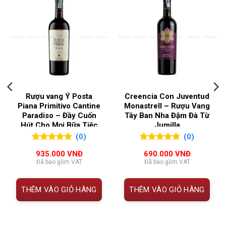
nhàng nhưng vẫn đủ sức khơi gợi cảm xúc từ
những người yêu vang tinh tế nhất.
NỒNG ĐỘ
13%
️ Thông Tin Rượu vang Pháp Vougeot Premier Cru Les
QUỐC GIA SẢN XUẤT
Pháp
Petits Vougeots 2021
HẠNG
THÔNG TIN CHI TIẾT
VÙNG LÀM RƯỢU
Burgundy
MỤC
Rượu vang Ý Posta
Creencia Con Juventud
Piana Primitivo Cantine
Monastrell – Rượu Vang
Tên
Vougeot 1er Cru Les Petits
Paradiso – Đầy Cuốn
Tây Ban Nha Đậm Đà Từ
Hút Cho Mọi Bữa Tiệc
Jumilla
rượu
Vougeots 2021
(0)
(0)
Loại
Vang đỏ khô
0
0
trên 5
0
0
trên 5
935.000
VNĐ
690.000
VNĐ
đánh giá
đánh giá
rượu
Đã bao gồm VAT
Đã bao gồm VAT
Xuất xứ
Vougeot, Côte de Nuits, Burgundy,
THÊM VÀO GIỎ HÀNG
THÊM VÀO GIỎ HÀNG
Pháp
Phân
Premier Cru
hạng