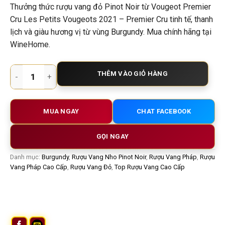
Thưởng thức rượu vang đỏ Pinot Noir từ Vougeot Premier
Cru Les Petits Vougeots 2021 – Premier Cru tinh tế, thanh
lịch và giàu hương vị từ vùng Burgundy. Mua chính hãng tại
WineHome.
Rượu vang Pháp Vougeot Premier Cru Les Petits Vougeots 2
THÊM VÀO GIỎ HÀNG
MUA NGAY
CHAT FACEBOOK
GỌI NGAY
Danh mục:
Burgundy
,
Rượu Vang Nho Pinot Noir
,
Rượu Vang Pháp
,
Rượu
Vang Pháp Cao Cấp
,
Rượu Vang Đỏ
,
Top Rượu Vang Cao Cấp