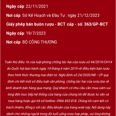
Ngày cấp
: 22/11/2021
Hương thơm
:
Nơi cấp
: Sở Kế Hoạch và Đầu Tư : ngày 21/12/2023
Mở đầu là mâm xôi, cherry đỏ, quả
Giấy phép bán buôn rượu - BCT cấp - số: 363/GP-BCT
lựu
Ngày cấp
: 19/7/2023
Lớp nền gồm thảo mộc tươi, cam
Nơi cấp
: BỘ CÔNG THƯƠNG
thảo, hoa hồng, một chút gỗ sồi và
khoáng chất
Tuân thủ điều 16 của luật phòng chống tác hại của rượu số 44/2019/CH14
Vị giác
:
do Quốc hội ban hành ngày 14 tháng 6 năm 2019 về điều kiện bán rượu
theo hình thức thương mại điện tử. Nghị định số 24/2020/NĐ - CP quy
Rất tinh tế và mượt mà
định chi tiết một số điều luật văn phòng, chống tác hại của rượu bia về
kinh doanh bán hàng qua mạng. Quý khách có nhu cầu cần mua sắm vui
Tannin chín mềm, acid tươi mát
lòng đến trực tiếp hệ thống cửa hàng của chúng tôi để được tư vấn và
mua hàng hoặc gọi tới số hotline: 0966 853 818. Chúng tôi cam kết có
Dư vị dài, sạch và thanh nhã
trách nhiệm, đồng ý với các điều khoản của trang web này. Nội dung này
dành cho những người trong độ tuổi uống rượu hợp pháp, vui lòng không
Tổng thể
: Vang đỏ từ Les Petits Vougeots 2021