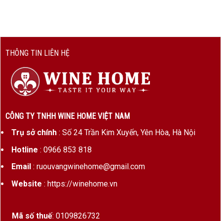
Giống
100% Pinot Noir
nho
Niên vụ
2021
THÔNG TIN LIÊN HỆ
Nồng
~13%
độ cồn
Phương
12–16 tháng trong thùng gỗ sồi
pháp ủ
Pháp (30–40% thùng mới)
CÔNG TY TNHH WINE HOME VIỆT NAM
Sản
Giới hạn – vài ngàn chai
Trụ sở chính
: Số 24 Trần Kim Xuyến, Yên Hòa, Hà Nội
lượng
Hotline
: 0966 853 818
Email
: ruouvangwinehome@gmail.com
Hương Vị & Phong Cách Rượu vang Pháp Vougeot
Website
: https://winehome.vn
Premier Cru Les Petits Vougeots 2021
Màu sắc
: Đỏ ruby tươi, ánh tím nhẹ – đặc
Mã số thuế
: 0109826732
trưng của niên vụ mát