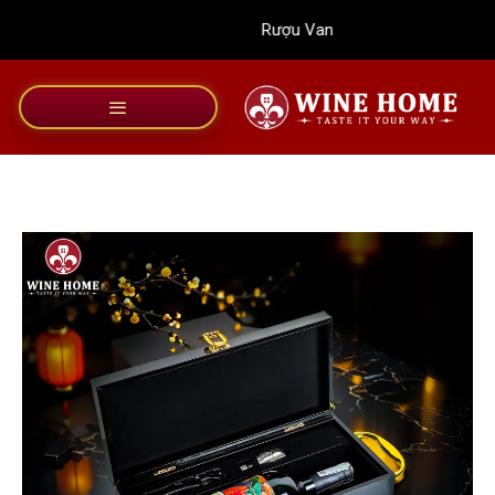
Bỏ
Rượu Vang Wine Home
qua
nội
dung