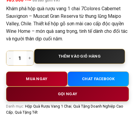
985.000
Đã bao gồm VAT
Khám phá hộp quà rượu vang 1 chai 7Colores Cabernet
Sauvignon – Muscat Gran Reserva từ thung lũng Maipo
Valley, Chile. Thiết kế hộp gỗ sơn mài cao cấp độc quyền
Wine Home – món quà sang trọng, tinh tế dành cho đối tác
và người thân dịp cuối năm.
Hộp Quà Rượu Vang 1 chai 7Colores Cabernet Sauvignon – M
THÊM VÀO GIỎ HÀNG
MUA NGAY
CHAT FACEBOOK
GỌI NGAY
Danh mục:
Hộp Quà Rượu Vang 1 Chai
,
Quà Tặng Doanh Nghiệp Cao
Cấp
,
Quà Tặng Tết