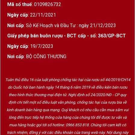
Mã số thuế
: 0109826732
Giống nho:
Cabernet Sauvignon (đỏ) pha trộn
Ngày cấp
: 22/11/2021
Muscat (trắng) độc đáo
Nơi cấp
: Sở Kế Hoạch và Đầu Tư : ngày 21/12/2023
Nhà sản xuất:
7Colores Winery
Giấy phép bán buôn rượu - BCT cấp - số: 363/GP-BCT
Maipo Valley
được mệnh danh là
“trái tim của
Ngày cấp
: 19/7/2023
rượu vang Chile”
– nơi khí hậu Địa Trung Hải khô
Nơi cấp
: BỘ CÔNG THƯƠNG
nóng ban ngày, mát lạnh về đêm giúp nho chín
chậm, đậm vị và cân bằng tuyệt hảo. Chính vì thế,
rượu vang ở đây luôn mang cấu trúc mạnh mẽ,
Tuân thủ điều 16 của luật phòng chống tác hại của rượu số 44/2019/CH14
tannin mượt mà và hương vị sâu lắng khó quên.
do Quốc hội ban hành ngày 14 tháng 6 năm 2019 về điều kiện bán rượu
theo hình thức thương mại điện tử. Nghị định số 24/2020/NĐ - CP quy
định chi tiết một số điều luật văn phòng, chống tác hại của rượu bia về
Hương vị & phong cách
kinh doanh bán hàng qua mạng. Quý khách có nhu cầu cần mua sắm vui
7Colores Cabernet Sauvignon – Muscat Gran
lòng đến trực tiếp hệ thống cửa hàng của chúng tôi để được tư vấn và
Reserva có
màu đỏ ruby ánh tím sang trọng
,
mua hàng hoặc gọi tới số hotline: 0966 853 818. Chúng tôi cam kết có
hương thơm lan tỏa của
quả lý chua, anh đào
trách nhiệm, đồng ý với các điều khoản của trang web này. Nội dung này