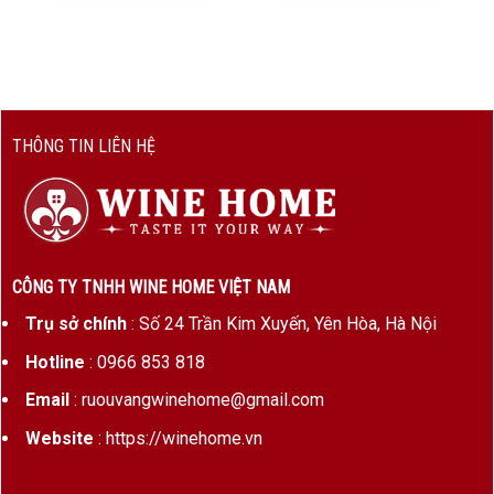
7Colores
là thương hiệu
rượu vang
danh tiếng
của Chile, lấy cảm hứng từ
7 màu sắc đặc trưng
trên bộ lông chim quốc gia Loica
– biểu trưng
cho
sự đa dạng, sáng tạo và cảm xúc của con
THÔNG TIN LIÊN HỆ
người Nam Mỹ
.
Và phiên bản
Cabernet Sauvignon – Muscat
Gran Reserva
là minh chứng rõ ràng cho tinh
thần ấy: táo bạo, hài hòa và quyến rũ đến từng
giọt.
CÔNG TY TNHH WINE HOME VIỆT NAM
Trụ sở chính
: Số 24 Trần Kim Xuyến, Yên Hòa, Hà Nội
Nguồn gốc & vùng trồng nho
Hotline
: 0966 853 818
Xuất xứ:
Maipo Valley – vùng trồng nho trứ
Email
: ruouvangwinehome@gmail.com
danh bậc nhất của Chile
Website
: https://winehome.vn
Cấp độ:
Gran Reserva
– phân hạng cao, ủ kỹ
trong thùng gỗ sồi từ 8–12 tháng