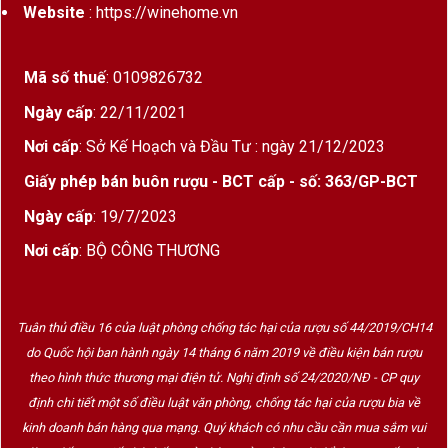
Website
: https://winehome.vn
Phục vụ
17–19°C
nhiệt độ lý
tưởng
Mã số thuế
: 0109826732
Ngày cấp
: 22/11/2021
Hương vị & Cấu trúc
Nơi cấp
: Sở Kế Hoạch và Đầu Tư : ngày 21/12/2023
Giấy phép bán buôn rượu - BCT cấp - số: 363/GP-BCT
Château Mouton Rothschild 2016 là một bản giao
hưởng đầy tinh tế giữa sức mạnh và sự mềm mại,
Ngày cấp
: 19/7/2023
giữa trái cây đậm đà và tầng hương phức hợp của
Nơi cấp
: BỘ CÔNG THƯƠNG
gỗ sồi, gia vị và khoáng chất.
Mùi hương:
Mở ra với hương mâm xôi đen, việt
Tuân thủ điều 16 của luật phòng chống tác hại của rượu số 44/2019/CH14
quất, anh đào chín, tiếp nối bằng hương thuốc
do Quốc hội ban hành ngày 14 tháng 6 năm 2019 về điều kiện bán rượu
lá, cà phê rang, tuyết tùng và vani.
theo hình thức thương mại điện tử. Nghị định số 24/2020/NĐ - CP quy
Vị rượu:
Rất sâu sắc, mượt mà nhưng cấu trúc
định chi tiết một số điều luật văn phòng, chống tác hại của rượu bia về
vẫn vững chắc, tannin mịn như nhung. Acid cân
kinh doanh bán hàng qua mạng. Quý khách có nhu cầu cần mua sắm vui