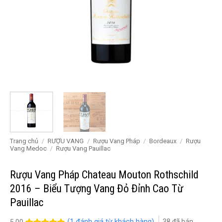
Trang chủ
/
RƯỢU VANG
/
Rượu Vang Pháp
/
Bordeaux
/
Rượu
Vang Medoc
/
Rượu Vang Pauillac
Rượu Vang Pháp Chateau Mouton Rothschild
2016 – Biểu Tượng Vang Đỏ Đỉnh Cao Từ
Pauillac
(
1
đánh giá từ khách hàng)
38
đã bán
5.00