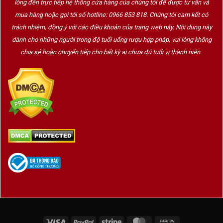
lòng đến trực tiếp hệ thống cửa hàng của chúng tôi để được tư vấn và
bằng, tạo nên cảm giác thanh thoát và hậu vị
mua hàng hoặc gọi tới số hotline: 0966 853 818. Chúng tôi cam kết có
cực dài.
trách nhiệm, đồng ý với các điều khoản của trang web này. Nội dung này
Hậu vị:
Kéo dài trên 1 phút, mang theo dư vị
dành cho những người trong độ tuổi uống rượu hợp pháp, vui lòng không
của socola đen, hương thảo mộc và khoáng
chia sẻ hoặc chuyển tiếp cho bất kỳ ai chưa đủ tuổi vị thành niên.
chất từ đá vôi vùng Pauillac.
Giới thiệu nhà sản xuất – Chateau Mouton
Rothschild
Chateau Mouton Rothschild
là một trong năm
Grand Cru Classé hạng nhất tại Bordeaux (cùng
với Latour, Lafite, Margaux, Haut-Brion). Thuộc sở
hữu của gia tộc Rothschild từ năm 1853, Mouton
Rothschild không chỉ nổi tiếng vì chất lượng rượu
mà còn vì:
Mỗi năm thiết kế
nhãn chai độc quyền bởi
Visa
PayPal
Stripe
MasterCard
Cash