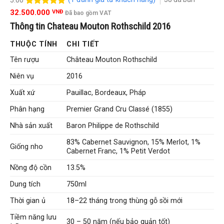
5.00
1
trên 5
32.500.000
VNĐ
Đã bao gồm VAT
đánh giá
Thông tin Chateau Mouton Rothschild 2016
THUỘC TÍNH
CHI TIẾT
Tên rượu
Château Mouton Rothschild
Niên vụ
2016
Xuất xứ
Pauillac, Bordeaux, Pháp
Phân hạng
Premier Grand Cru Classé (1855)
Nhà sản xuất
Baron Philippe de Rothschild
83% Cabernet Sauvignon, 15% Merlot, 1%
Giống nho
Cabernet Franc, 1% Petit Verdot
Nồng độ cồn
13.5%
Dung tích
750ml
Thời gian ủ
18–22 tháng trong thùng gỗ sồi mới
Tiềm năng lưu
30 – 50 năm (nếu bảo quản tốt)