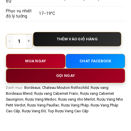
trữ
Phục vụ nhiệt
17–19°C
độ lý tưởng
Rượu Vang Pháp Chateau Mouton Rothschild 2016 – Biểu Tượn
THÊM VÀO GIỎ HÀNG
MUA NGAY
CHAT FACEBOOK
GỌI NGAY
Danh mục:
Bordeaux
,
Chateau Mouton Rothschild
,
Rượu vang
Bordeaux Blend
,
Rượu vang Cabernet Franc
,
Rượu vang Cabernet
Sauvignon
,
Rượu Vang Medoc
,
Rượu vang nho Merlot
,
Rượu Vang Nho
Petit Verdot
,
Rượu Vang Pauillac
,
Rượu Vang Pháp
,
Rượu Vang Pháp
Cao Cấp
,
Rượu Vang Đỏ
,
Top Rượu Vang Cao Cấp