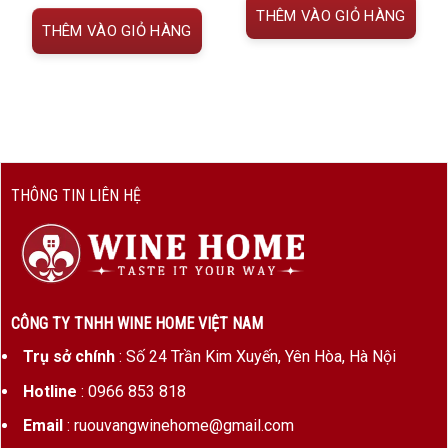
2.850.000 VNĐ.
là:
Xuất xứ
Pauillac, Bordeaux, Pháp
THÊM VÀO GIỎ HÀNG
000 VNĐ.
2.565.000 VNĐ.
THÊM VÀO GIỎ HÀNG
Phân hạng
Premier Grand Cru Classé (1855)
Nhà sản
Baron Philippe de Rothschild
xuất
Giống nho
83% Cabernet Sauvignon, 15%
Merlot, 1% Cabernet Franc, 1%
THÔNG TIN LIÊN HỆ
Petit Verdot
Nồng độ
13.5%
cồn
Dung tích
750ml
CÔNG TY TNHH WINE HOME VIỆT NAM
Thời gian
18–22 tháng trong thùng gỗ sồi
Trụ sở chính
: Số 24 Trần Kim Xuyến, Yên Hòa, Hà Nội
ủ
mới
Hotline
: 0966 853 818
Tiềm năng
30 – 50 năm (nếu bảo quản tốt)
Email
: ruouvangwinehome@gmail.com
lưu trữ